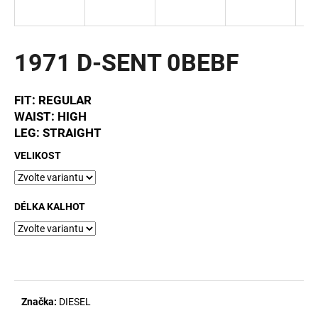
a
j
í
1971 D-SENT 0BEBF
t
?
FIT: REGULAR
WAIST: HIGH
LEG: STRAIGHT
VELIKOST
HLEDAT
DÉLKA KALHOT
D
o
p
o
r
Značka:
DIESEL
u