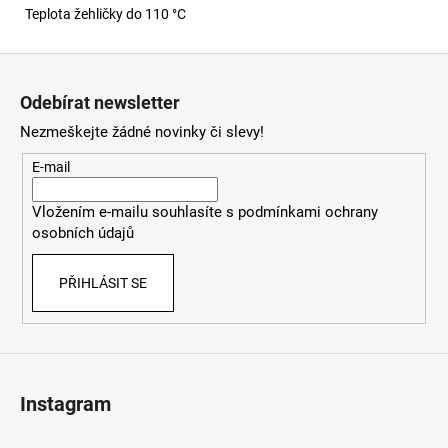
Teplota žehličky do 110 °C
Z
á
Odebírat newsletter
p
Nezmeškejte žádné novinky či slevy!
a
t
E-mail
í
Vložením e-mailu souhlasíte s
podmínkami ochrany
osobních údajů
PŘIHLÁSIT SE
Instagram