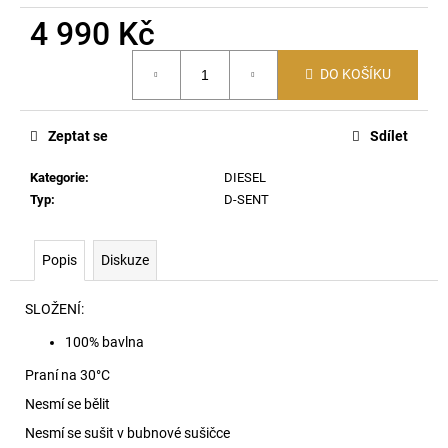
č
u
4 990 Kč
j
Měrná
e
DO KOŠÍKU
cena:
m
e
Zeptat se
Sdílet
DAMIEN-
Kategorie
:
DIESEL
D-
Typ
:
D-SENT
POP-
3PACK-
40
BOXERKY
Popis
Diskuze
E7658
1
SLOŽENÍ:
290
Kč
100% bavlna
Praní na 30
°C
Nesmí se bělit
Nesmí se sušit v bubnové sušičce