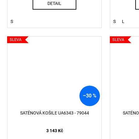
DETAIL
S
S
L
SLEVA
SLEVA
–30 %
SATÉNOVÁ KOŠILE UA6343 - 79044
SATÉNOV
3 143 Kč