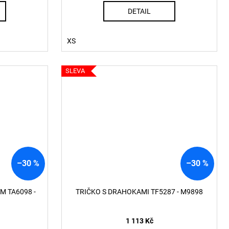
DETAIL
XS
SLEVA
–30 %
–30 %
M TA6098 -
TRIČKO S DRAHOKAMI TF5287 - M9898
1 113 Kč