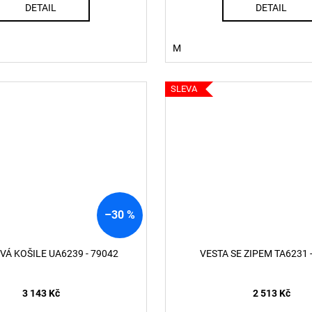
DETAIL
DETAIL
M
SLEVA
–30 %
Á KOŠILE UA6239 - 79042
VESTA SE ZIPEM TA6231 
3 143 Kč
2 513 Kč