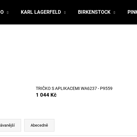
JO
KARL LAGERFELD
BIRKENSTOCK
PIN
Co potřebujete najít?
HLEDAT
Doporučujeme
TRIČKO S APLIKACEMI WA6237 - P9559
1 044 Kč
ávanější
Abecedně