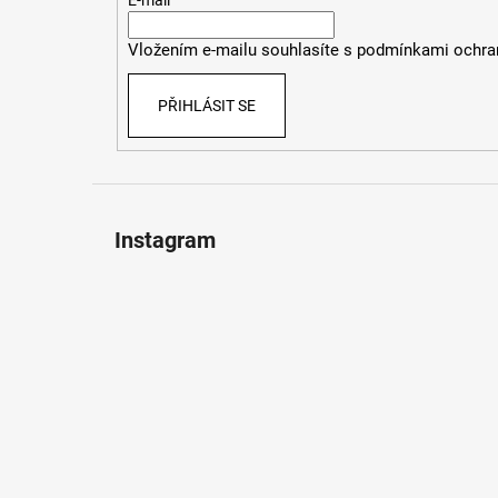
t
E-mail
í
Vložením e-mailu souhlasíte s
podmínkami ochran
PŘIHLÁSIT SE
Instagram