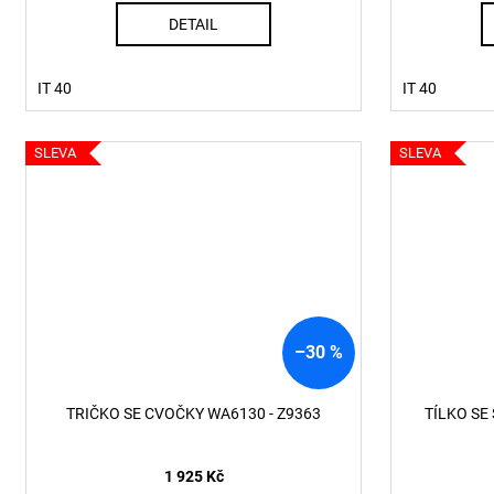
DETAIL
IT 40
IT 40
SLEVA
SLEVA
–30 %
TRIČKO SE CVOČKY WA6130 - Z9363
TÍLKO SE
1 925 Kč