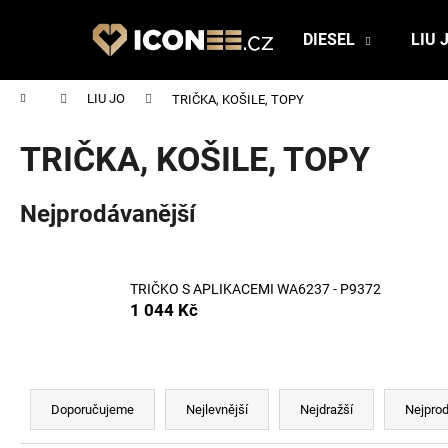
K
Přejít
na
o
DIESEL
LIU 
obsah
Zpět
Zpět
š
do
do
í
Domů
LIU JO
TRIČKA, KOŠILE, TOPY
obchodu
obchodu
k
TRIČKA, KOŠILE, TOPY
Nejprodávanější
TRIČKO S APLIKACEMI WA6237 - P9372
1 044 Kč
Ř
a
Doporučujeme
Nejlevnější
Nejdražší
Nejprod
z