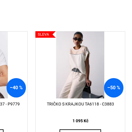
ČKO 6116
SLEVA
–40 %
–50 %
37 - P9779
TRIČKO S KRAJKOU TA6118 - C3883
1 095 Kč