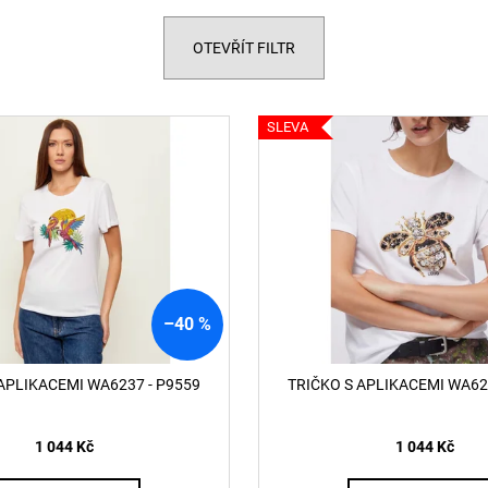
RYAN-D-CORE-3PACK TRENKY E7672
62162 POLO TRI
1 990 Kč
2 690 Kč
OTEVŘÍT FILTR
SLEVA
–40 %
APLIKACEMI WA6237 - P9559
TRIČKO S APLIKACEMI WA62
1 044 Kč
1 044 Kč