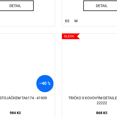
DETAIL
DETAIL
XS
M
SLEVA
–40 %
 STOJÁČKEM TA6174 - 41909
TRIČKO S KOVOVÝM DETAILE
22222
984 Kč
868 Kč