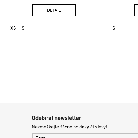
DETAIL
XS
S
S
Z
á
Odebírat newsletter
p
Nezmeškejte žádné novinky či slevy!
a