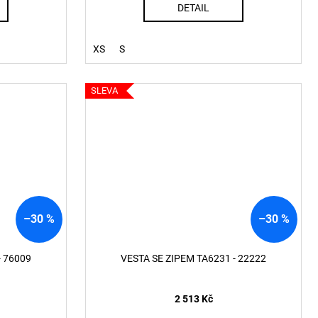
DETAIL
XS
S
SLEVA
–30 %
–30 %
- 76009
VESTA SE ZIPEM TA6231 - 22222
2 513 Kč