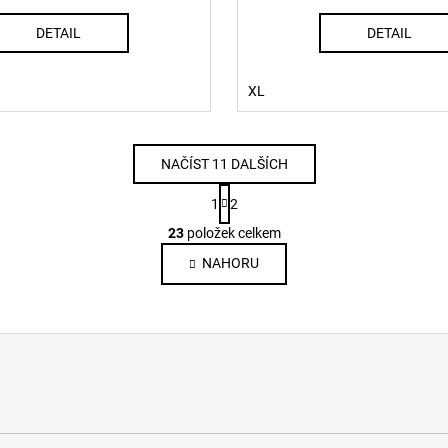
DETAIL
DETAIL
XL
NAČÍST 11 DALŠÍCH
S
1
2
t
O
r
23
položek celkem
v
á
NAHORU
l
n
k
á
o
d
v
a
á
c
n
í
í
p
r
v