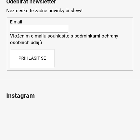
Odebírat newsletter
d
p
a
Nezmeškejte žádné novinky či slevy!
a
c
t
E-mail
í
í
p
Vložením e-mailu souhlasíte s
podmínkami ochrany
r
osobních údajů
v
k
PŘIHLÁSIT SE
y
v
ý
p
i
s
Instagram
u