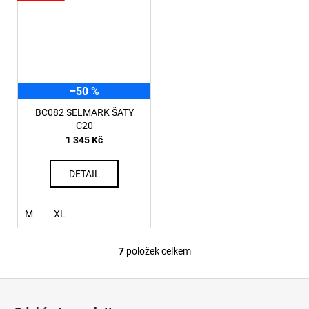
–50 %
BC082 SELMARK ŠATY
C20
1 345 Kč
DETAIL
M
XL
7
položek celkem
O
v
Z
l
á
á