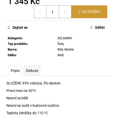
1 345 Kč
č
u
Měrná
j
DO KOŠÍKU
cena:
e
m
Zeptat se
Sdílet
e
Kategorie
:
SELMARK
SKM-
Typ produktu
:
Šaty
RAY-
Barva
:
Bílá, Modrá
THREEPACK
Délka
:
Midi
PONOŽKY
E7690
840
Popis
Diskuze
Kč
SLOŽENÍ:
95% viskóza, 5% elastan
Praní max na 30
°C
Nesmí se bělit
Nesmí se sušit v bubnové sušičce
Teplota žehličky do 110 °C