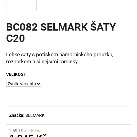
a
j
í
BC082 SELMARK ŠATY
t
C20
?
Lehké šaty s potiskem námořnického proužku,
rozparkem a silnějšími ramínky.
HLEDAT
VELIKOST
D
o
p
Značka:
SELMARK
o
r
u
2 690 Kč
–50 %