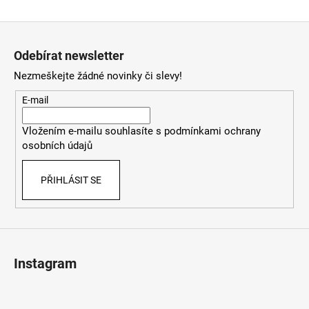
Z
á
Odebírat newsletter
p
Nezmeškejte žádné novinky či slevy!
a
t
E-mail
í
Vložením e-mailu souhlasíte s
podmínkami ochrany
osobních údajů
PŘIHLÁSIT SE
Instagram