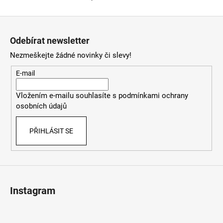
O
č
v
u
Z
l
j
á
á
e
Odebírat newsletter
d
m
p
a
e
Nezmeškejte žádné novinky či slevy!
a
c
t
E-mail
í
í
SKM-
p
RAY-
Vložením e-mailu souhlasíte s
podmínkami ochrany
r
THREEPACK
osobních údajů
v
PONOŽKY
E7690
k
PŘIHLÁSIT SE
y
840
Kč
v
ý
p
i
s
Instagram
u