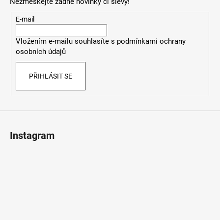
a
Nezmeškejte žádné novinky či slevy!
a
c
t
E-mail
í
í
p
Vložením e-mailu souhlasíte s
podmínkami ochrany
r
osobních údajů
v
k
PŘIHLÁSIT SE
y
v
ý
p
i
s
Instagram
u