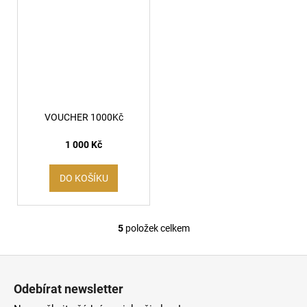
VOUCHER 1000Kč
1 000 Kč
DO KOŠÍKU
5
položek celkem
O
v
Z
l
á
á
Odebírat newsletter
d
p