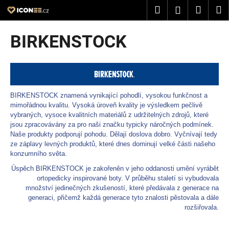
K
Přejít
Hledat
Nákup
M
Přihlášení
na
o
obsah
Zpět
Zpět
košík
š
BIRKENSTOCK
í
C
k
o
p
o
BIRKENSTOCK znamená vynikající pohodlí, vysokou funkčnost a
mimořádnou kvalitu. Vysoká úroveň kvality je výsledkem pečlivě
t
vybraných, vysoce kvalitních materiálů z udržitelných zdrojů, které
ř
jsou zpracovávány za pro naši značku typicky náročných podmínek.
e
Naše produkty podporují pohodu. Dělají doslova dobro. Vyčnívají tedy
ze záplavy levných produktů, které dnes dominují velké části našeho
b
konzumního světa.
u
Úspěch BIRKENSTOCK je zakořeněn v jeho oddanosti umění vyrábět
j
ortopedicky inspirované boty. V průběhu staletí si vybudovala
e
množství jedinečných zkušeností, které předávala z generace na
generaci, přičemž každá generace tyto znalosti pěstovala a dále
t
rozšiřovala.
e
n