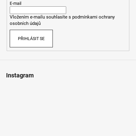
r
t
E-mail
v
í
k
Vložením e-mailu souhlasíte s
podmínkami ochrany
y
osobních údajů
v
ý
PŘIHLÁSIT SE
p
i
s
u
Instagram