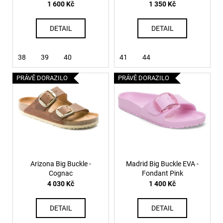
1 600 Kč
1 350 Kč
u
k
DETAIL
DETAIL
t
ů
38
39
40
41
44
PRÁVĚ DORAZILO
PRÁVĚ DORAZILO
Arizona Big Buckle -
Madrid Big Buckle EVA -
Cognac
Fondant Pink
4 030 Kč
1 400 Kč
DETAIL
DETAIL