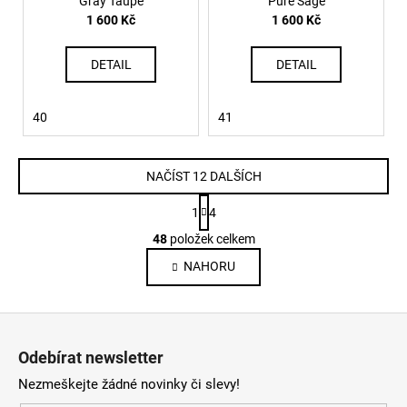
Gray Taupe
Pure Sage
1 600 Kč
1 600 Kč
DETAIL
DETAIL
40
41
NAČÍST 12 DALŠÍCH
S
1
4
t
O
r
48
položek celkem
v
á
NAHORU
l
n
k
á
o
d
Z
v
a
á
á
c
Odebírat newsletter
n
p
í
í
Nezmeškejte žádné novinky či slevy!
p
a