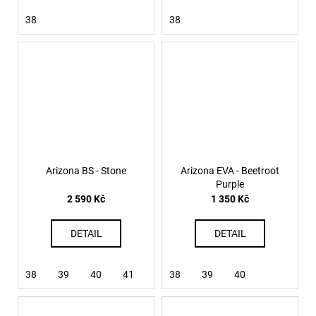
38
38
Arizona BS - Stone
Arizona EVA - Beetroot
Purple
2 590 Kč
1 350 Kč
DETAIL
DETAIL
38
39
40
41
42
38
43
39
45
40