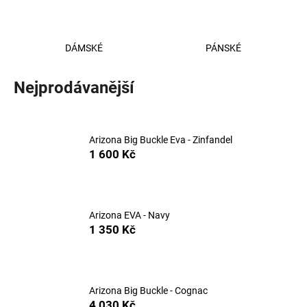
a
j
DÁMSKÉ
PÁNSKÉ
í
t
Nejprodávanější
?
Arizona Big Buckle Eva - Zinfandel
1 600 Kč
HLEDAT
Arizona EVA - Navy
D
1 350 Kč
o
p
o
r
Arizona Big Buckle - Cognac
u
4 030 Kč