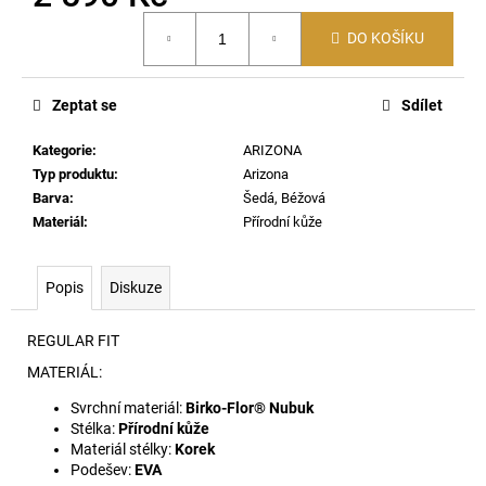
č
Měrná
u
DO KOŠÍKU
cena:
j
e
m
Zeptat se
Sdílet
e
Kategorie
:
ARIZONA
Typ produktu
:
Arizona
MADRID
Barva
:
Šedá, Béžová
BIG
BUCKLE
Materiál
:
Přírodní kůže
EVA
-
FONDANT
Popis
Diskuze
PINK
1
REGULAR FIT
400
Kč
MATERIÁL:
Svrchní materiál:
Birko-Flor® Nubuk
Stélka:
Přírodní kůže
Materiál stélky:
Korek
Podešev:
EVA