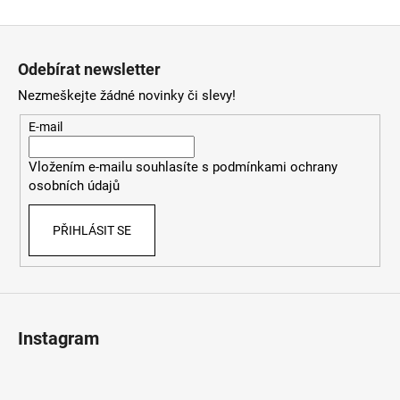
Z
á
Odebírat newsletter
p
Nezmeškejte žádné novinky či slevy!
a
t
E-mail
í
Vložením e-mailu souhlasíte s
podmínkami ochrany
osobních údajů
PŘIHLÁSIT SE
Instagram