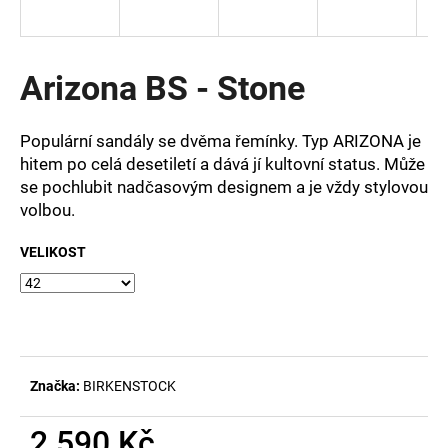
a
j
í
Arizona BS - Stone
t
?
Populární sandály se dvěma řemínky. Typ ARIZONA je
hitem po celá desetiletí a dává jí kultovní status. Může
se pochlubit nadčasovým designem a je vždy stylovou
volbou.
HLEDAT
VELIKOST
D
o
p
o
Značka:
BIRKENSTOCK
r
u
2 590 Kč