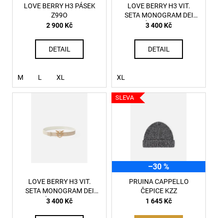
č
ů
o
LOVE BERRY H3 PÁSEK
LOVE BERRY H3 VIT.
u
Z99O
SETA MONOGRAM DEI
d
j
PÁSEK LZ9Q
2 900 Kč
3 400 Kč
u
e
m
k
DETAIL
DETAIL
e
t
ů
M
L
XL
XL
T-
NORM-
SLEVA
AA1
TRIČKO
97R
2
590
Kč
–30 %
LOVE BERRY H3 VIT.
PRUINA CAPPELLO
SETA MONOGRAM DEI
ČEPICE KZZ
PÁSEK CCOQ
3 400 Kč
1 645 Kč