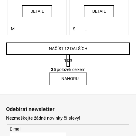
DETAIL
DETAIL
M
S
L
NAČÍST 12 DALŠÍCH
S
1
3
t
O
r
35
položek celkem
v
á
NAHORU
l
n
k
á
o
d
Z
v
a
á
á
c
Odebírat newsletter
n
p
í
í
Nezmeškejte žádné novinky či slevy!
p
a
r
t
E-mail
v