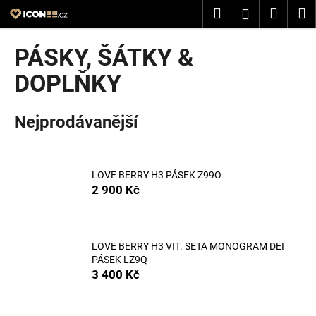
K
Přejít
Hledat
Nákup
M
Přihlášení
na
o
obsah
Zpět
Zpět
košík
š
PÁSKY, ŠÁTKY &
í
C
DOPLŇKY
k
o
p
Nejprodávanější
o
t
ř
LOVE BERRY H3 PÁSEK Z99O
e
2 900 Kč
b
u
j
LOVE BERRY H3 VIT. SETA MONOGRAM DEI
e
PÁSEK LZ9Q
3 400 Kč
t
e
n