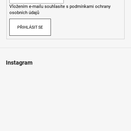
í
k
Vložením e-mailu souhlasíte s
podmínkami ochrany
y
osobních údajů
v
ý
PŘIHLÁSIT SE
p
i
s
u
Instagram