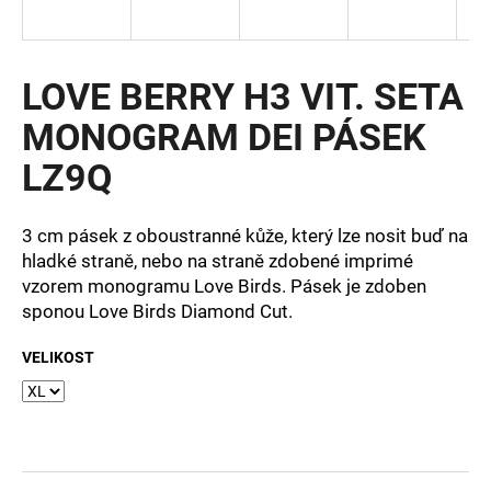
a
j
í
LOVE BERRY H3 VIT. SETA
t
MONOGRAM DEI PÁSEK
?
LZ9Q
3 cm pásek z oboustranné kůže, který lze nosit buď na
HLEDAT
hladké straně, nebo na straně zdobené imprimé
vzorem monogramu Love Birds. Pásek je zdoben
sponou Love Birds Diamond Cut.
D
VELIKOST
o
p
o
r
u