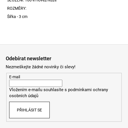
ROZMĚRY:
Šířka - 3 cm
Z
á
Odebírat newsletter
p
Nezmeškejte žádné novinky či slevy!
a
t
E-mail
í
Vložením e-mailu souhlasíte s
podmínkami ochrany
osobních údajů
PŘIHLÁSIT SE