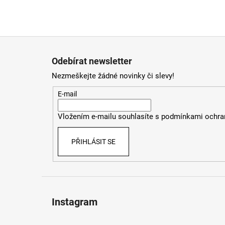
Z
á
Odebírat newsletter
p
Nezmeškejte žádné novinky či slevy!
a
t
E-mail
í
Vložením e-mailu souhlasíte s
podmínkami ochran
PŘIHLÁSIT SE
Instagram