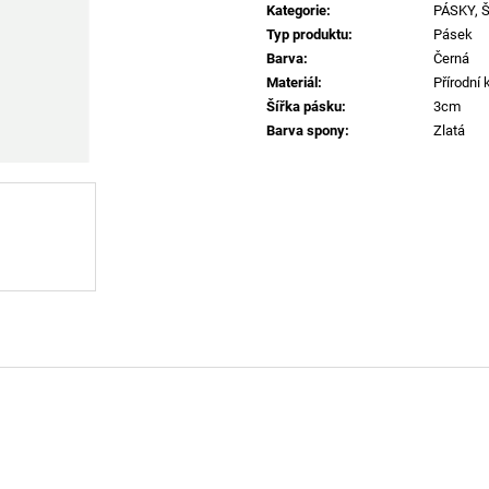
60920 LEHKÝ SVERT 6051
MADRID BIG BUC
Kategorie
:
PÁSKY, 
PINK
3 000 Kč
Typ produktu
:
Pásek
1 400 Kč
Barva
:
Černá
Materiál
:
Přírodní 
Šířka pásku
:
3cm
Barva spony
:
Zlatá