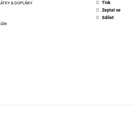
KLE EVA - FONDANT
Tisk
ŠÁTKY & DOPLŇKY
Zeptat se
Sdílet
kůže