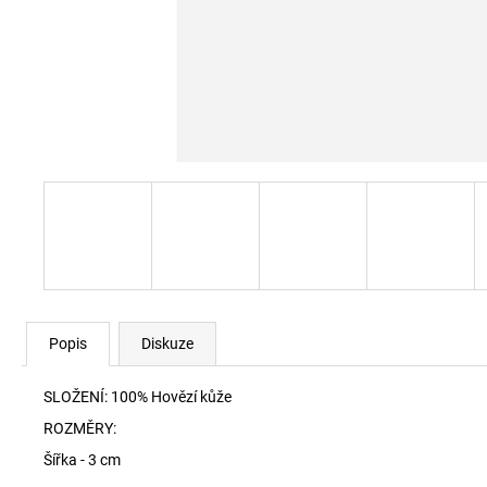
RYAN-D-CORE-3PACK TRENKY E7672
1 990 Kč
Popis
Diskuze
SLOŽENÍ: 100% Hovězí kůže
ROZMĚRY:
Šířka - 3 cm