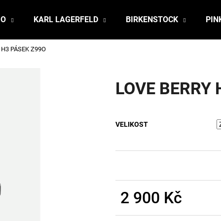
JO
KARL LAGERFELD
BIRKENSTOCK
PIN
 H3 PÁSEK Z99O
Co potřebujete najít?
LOVE BERRY 
HLEDAT
VELIKOST
Doporučujeme
2 900 Kč
Měrná
cena: