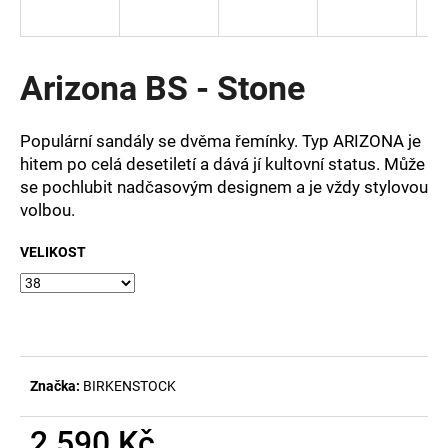
a
j
í
Arizona BS - Stone
t
?
Populární sandály se dvěma řemínky. Typ ARIZONA je
hitem po celá desetiletí a dává jí kultovní status. Může
se pochlubit nadčasovým designem a je vždy stylovou
volbou.
HLEDAT
VELIKOST
D
o
p
o
Značka:
BIRKENSTOCK
r
u
2 590 Kč