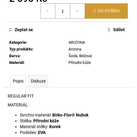
č
Měrná
u
DO KOŠÍKU
cena:
j
e
m
Zeptat se
Sdílet
e
Kategorie
:
ARIZONA
Typ produktu
:
Arizona
RANDAL-
Barva
:
Šedá, Béžová
D-
CORE-
Materiál
:
Přírodní kůže
3PACK
TRIČKA
E4124
Popis
Diskuze
1
590
REGULAR FIT
Kč
MATERIÁL:
Svrchní materiál:
Birko-Flor® Nubuk
Stélka:
Přírodní kůže
Materiál stélky:
Korek
Podešev:
EVA