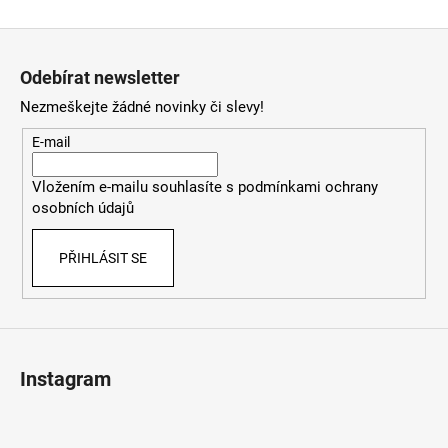
Z
á
Odebírat newsletter
p
Nezmeškejte žádné novinky či slevy!
a
t
E-mail
í
Vložením e-mailu souhlasíte s
podmínkami ochrany
osobních údajů
PŘIHLÁSIT SE
Instagram