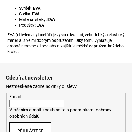
Svršek:
EVA
Stélka:
EVA
Materiál stélky:
EVA
Podešev:
EVA
EVA (ethylenvinylacetát) je vysoce kvalitní, velmi lehký a elastický
materiál s velmi dobrým odpružením. Díky tomu vyhlazuje
drobné nerovnosti podlahy a zajišťuje měkké odpružení každého
kroku.
Z
á
Odebírat newsletter
p
Nezmeškejte žádné novinky či slevy!
a
t
E-mail
í
Vložením e-mailu souhlasíte s
podmínkami ochrany
osobních údajů
PŘIHLÁSIT SE