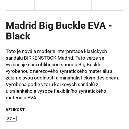
a
j
í
Madrid Big Buckle EVA -
t
Black
?
Toto je nová a moderní interpretace klasických
sandálu BIRKENSTOCK Madrid. Tato verze se
vyznačuje naší oblíbenou sponou Big Buckle
HLEDAT
vyrobenou z nerezového syntetického materiálu a
zaujme svou odolností a minimalistickým designem.
Vyrobena podle vzoru korkových sandálů z
ultralehkého a vysoce flexibilního syntetického
D
materiálu EVA.
o
p
VELIKOST
o
r
u