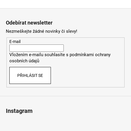
Z
á
Odebírat newsletter
p
Nezmeškejte žádné novinky či slevy!
a
t
E-mail
í
Vložením e-mailu souhlasíte s
podmínkami ochrany
osobních údajů
PŘIHLÁSIT SE
Instagram