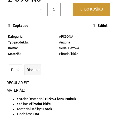
č
Měrná
u
DO KOŠÍKU
cena:
j
e
m
Zeptat se
Sdílet
e
Kategorie
:
ARIZONA
Typ produktu
:
Arizona
60920
Barva
:
Šedá, Béžová
LEHKÝ
SVERT
Materiál
:
Přírodní kůže
6051
3
Popis
Diskuze
000
Kč
REGULAR FIT
MATERIÁL:
Svrchní materiál:
Birko-Flor® Nubuk
Stélka:
Přírodní kůže
Materiál stélky:
Korek
Podešev:
EVA