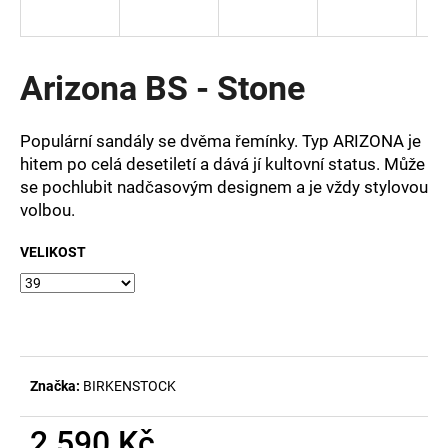
a
j
í
Arizona BS - Stone
t
?
Populární sandály se dvěma řemínky. Typ ARIZONA je
hitem po celá desetiletí a dává jí kultovní status. Může
se pochlubit nadčasovým designem a je vždy stylovou
volbou.
HLEDAT
VELIKOST
D
o
p
o
Značka:
BIRKENSTOCK
r
u
2 590 Kč