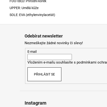
FOOTBED: Přírodní korek
UPPER: Umělá kůže
SOLE: EVA (
ethylenvinylacetát)
Z
á
Odebírat newsletter
p
Nezmeškejte žádné novinky či slevy!
a
t
E-mail
í
Vložením e-mailu souhlasíte s
podmínkami ochran
PŘIHLÁSIT SE
Instagram