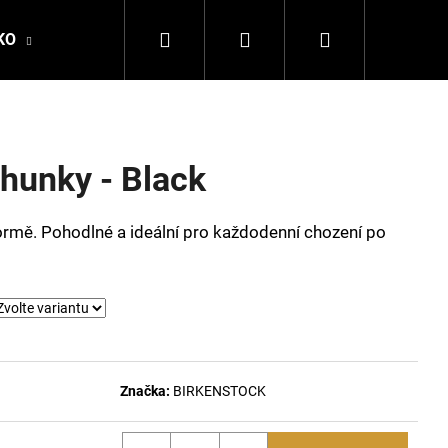
Hledat
Přihlášení
Nákupní
KO
DALE OF NORWAY
LA MARTINA
DSQ
košík
hunky - Black
rmě. Pohodlné a ideální pro každodenní chození po
Následující
Značka:
BIRKENSTOCK