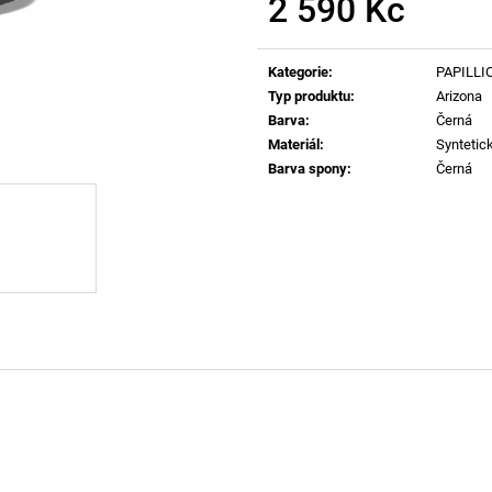
2 590 Kč
CHARM-HEART PŘIVĚSEK H3432
SKM-RAY-THREE
1 290 Kč
840 Kč
Měrná
cena:
Kategorie
:
PAPILLI
Typ produktu
:
Arizona
Barva
:
Černá
Materiál
:
Syntetic
Barva spony
:
Černá