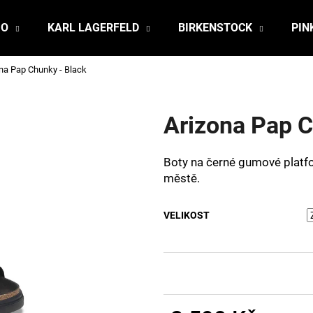
JO
KARL LAGERFELD
BIRKENSTOCK
PIN
na Pap Chunky - Black
Co potřebujete najít?
Arizona Pap C
HLEDAT
Boty na černé gumové platfo
městě.
Doporučujeme
VELIKOST