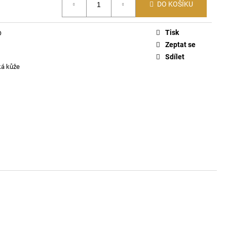
PACK PONOŽKY E7690
DO KOŠÍKU
Tisk
O
Zeptat se
Sdílet
ká kůže