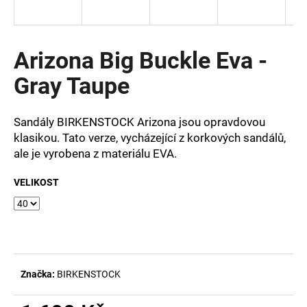
a
j
í
Arizona Big Buckle Eva -
t
Gray Taupe
?
Sandály BIRKENSTOCK Arizona jsou opravdovou
klasikou. Tato verze, vycházející z korkových sandálů,
ale je vyrobena z materiálu EVA.
HLEDAT
VELIKOST
D
o
p
o
Značka:
BIRKENSTOCK
r
u