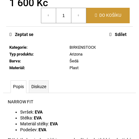
1 600 Kč
č
u
Měrná
j
DO KOŠÍKU
cena:
e
m
e
Zeptat se
Sdílet
Kategorie
:
BIRKENSTOCK
DAMIEN-
Typ produktu
:
Arizona
D-
Barva
:
Šedá
POP-
Materiál
:
Plast
3PACK-
40
BOXERKY
E7658
Popis
Diskuze
1
290
NARROW FIT
Kč
Svršek:
EVA
Stélka:
EVA
Materiál stélky:
EVA
Podešev:
EVA