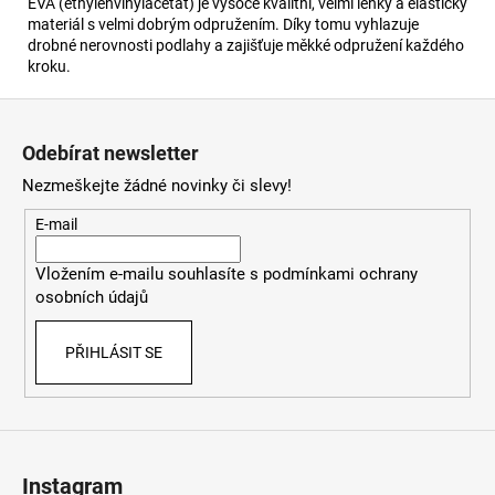
EVA (ethylenvinylacetát) je vysoce kvalitní, velmi lehký a elastický
materiál s velmi dobrým odpružením. Díky tomu vyhlazuje
drobné nerovnosti podlahy a zajišťuje měkké odpružení každého
kroku.
Z
á
Odebírat newsletter
p
Nezmeškejte žádné novinky či slevy!
a
t
E-mail
í
Vložením e-mailu souhlasíte s
podmínkami ochrany
osobních údajů
PŘIHLÁSIT SE
Instagram