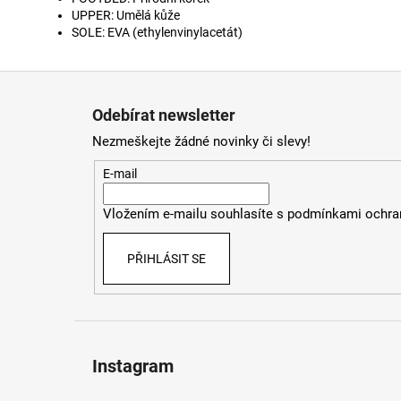
UPPER: Umělá kůže
SOLE: EVA (
ethylenvinylacetát)
Z
á
Odebírat newsletter
p
Nezmeškejte žádné novinky či slevy!
a
t
E-mail
í
Vložením e-mailu souhlasíte s
podmínkami ochran
PŘIHLÁSIT SE
Instagram