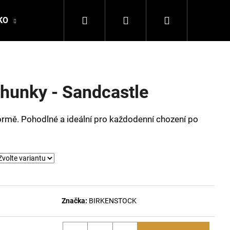
Hledat
Přihlášení
Nákupní
KO
DALE OF NORWAY
LA MARTINA
DSQ
košík
hunky - Sandcastle
rmě. Pohodlné a ideální pro každodenní chození po
Následující
Značka:
BIRKENSTOCK