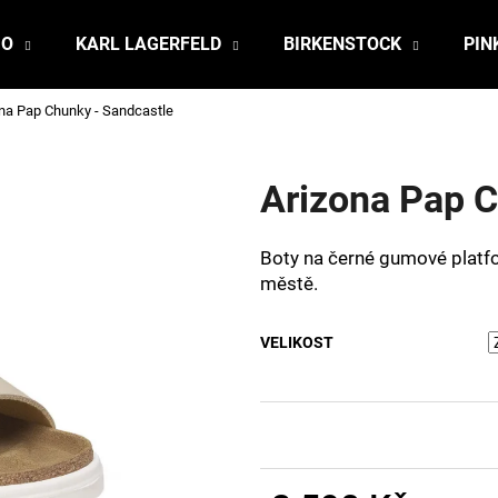
JO
KARL LAGERFELD
BIRKENSTOCK
PIN
na Pap Chunky - Sandcastle
Co potřebujete najít?
Arizona Pap C
HLEDAT
Boty na černé gumové platfo
městě.
Doporučujeme
VELIKOST