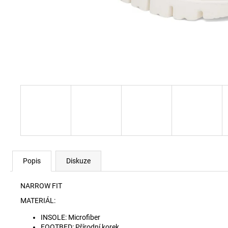
RYAN-D-CORE-3PACK TRENKY E7672
1 990 Kč
Popis
Diskuze
NARROW FIT
MATERIÁL:
INSOLE: Microfiber
FOOTBED: Přírodní korek