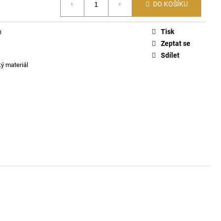
KLE EVA - FONDANT
DO KOŠÍKU
Tisk
O
Zeptat se
Sdílet
ký materiál