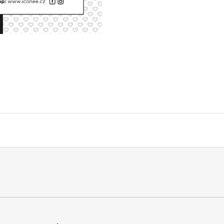
RYAN-D-CORE-3PACK TRENKY E7672
62162 POLO TRI
1 990 Kč
2 690 Kč