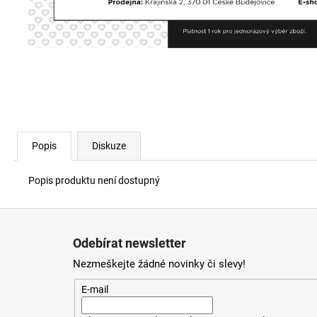
SKM-RAY-THREEPACK PONOŽKY E7694
840 Kč
Popis
Diskuze
Popis produktu není dostupný
Z
á
Odebírat newsletter
p
Nezmeškejte žádné novinky či slevy!
a
t
E-mail
í