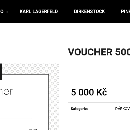
JO
KARL LAGERFELD
BIRKENSTOCK
PIN
Co potřebujete najít?
VOUCHER 50
HLEDAT
Doporučujeme
5 000 Kč
Měrná
cena:
Kategorie
:
DÁRKOV