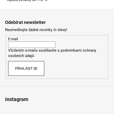
Z
á
Odebírat newsletter
p
Nezmeškejte žádné novinky či slevy!
a
t
E-mail
í
Vložením e-mailu souhlasíte s
podmínkami ochrany
osobních údajů
PŘIHLÁSIT SE
Instagram