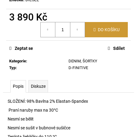
č
u
j
3 890 Kč
e
Měrná
m
DO KOŠÍKU
cena:
e
Zeptat se
Sdílet
60176
LEHKÝ
Kategorie
:
DENIM, ŠORTKY
SVERT
Z
Typ
:
D-FINITIVE
MERINO
VLNY
5970
Popis
Diskuze
5
000
SLOŽENÍ:
98% Bavlna 2% Elastan-Spandex
Kč
Praní naruby max na 30
°C
Nesmí se bělit
Nesmí se sušit v bubnové sušičce
Teplota žehličky do 110 °C