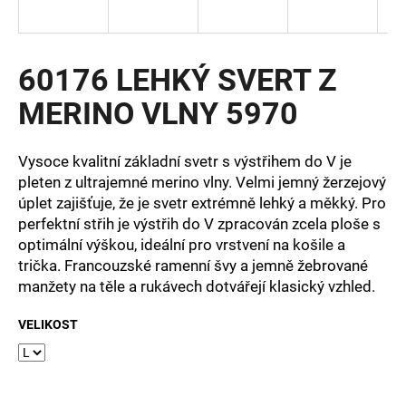
a
j
í
60176 LEHKÝ SVERT Z
t
MERINO VLNY 5970
?
Vysoce kvalitní základní svetr s výstřihem do V je
pleten z ultrajemné merino vlny. Velmi jemný žerzejový
úplet zajišťuje, že je svetr extrémně lehký a měkký. Pro
HLEDAT
perfektní střih je výstřih do V zpracován zcela ploše s
optimální výškou, ideální pro vrstvení na košile a
trička. Francouzské ramenní švy a jemně žebrované
manžety na těle a rukávech dotvářejí klasický vzhled.
D
o
VELIKOST
p
o
r
u