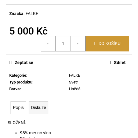
č
u
j
Značka:
FALKE
e
m
5 000 Kč
e
Měrná
DO KOŠÍKU
cena:
60920
LEHKÝ
Zeptat se
Sdílet
SVERT
6051
Kategorie
:
FALKE
3
000
Typ produktu
:
Svetr
Kč
Barva
:
Hnědá
Popis
Diskuze
SLOŽENÍ:
98% merino vlna