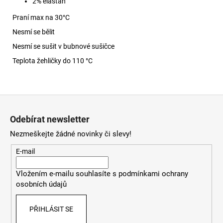
2% elastan
Praní max na 30
°C
Nesmí se bělit
Nesmí se sušit v bubnové sušičce
Teplota žehličky do 110 °C
Z
á
Odebírat newsletter
p
Nezmeškejte žádné novinky či slevy!
a
t
E-mail
í
Vložením e-mailu souhlasíte s
podmínkami ochrany
osobních údajů
PŘIHLÁSIT SE