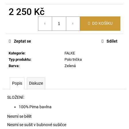
č
u
2 250 Kč
j
Měrná
e
DO KOŠÍKU
cena:
m
e
Zeptat se
Sdílet
RYAN-
Kategorie
:
FALKE
D-
CORE-
Typ produktu
:
Polo trička
3PACK
Barva
:
Zelená
TRENKY
E7672
1
Popis
Diskuze
990
Kč
SLOŽENÍ:
100% Pima bavlna
Nesmí se bělit
Nesmí se sušit v bubnové sušičce