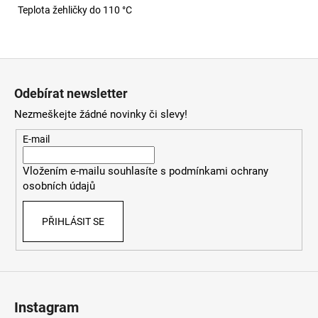
Teplota žehličky do 110 °C
Z
á
Odebírat newsletter
p
Nezmeškejte žádné novinky či slevy!
a
t
E-mail
í
Vložením e-mailu souhlasíte s
podmínkami ochrany
osobních údajů
PŘIHLÁSIT SE
Instagram