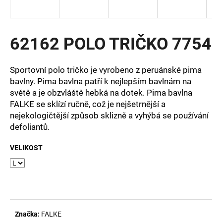
a
j
í
62162 POLO TRIČKO 7754
t
?
Sportovní polo tričko je vyrobeno z peruánské pima
bavlny. Pima bavlna patří k nejlepším bavlnám na
světě a je obzvláště hebká na dotek. Pima bavlna
FALKE se sklízí ručně, což je nejšetrnější a
nejekologičtější způsob sklizně a vyhýbá se používání
HLEDAT
defoliantů.
VELIKOST
D
o
p
o
r
u
Značka:
FALKE