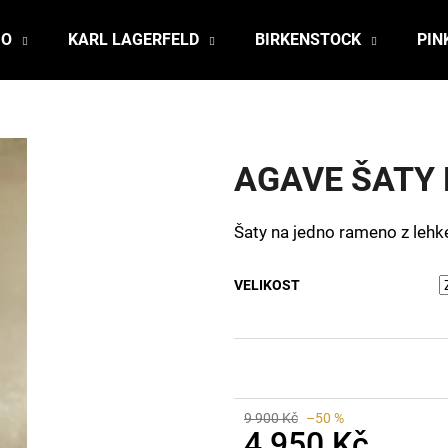
JO
KARL LAGERFELD
BIRKENSTOCK
PIN
Co potřebujete najít?
AGAVE ŠATY
HLEDAT
Šaty na jedno rameno z lehk
Doporučujeme
VELIKOST
9 900 Kč
–50 %
4 950 Kč