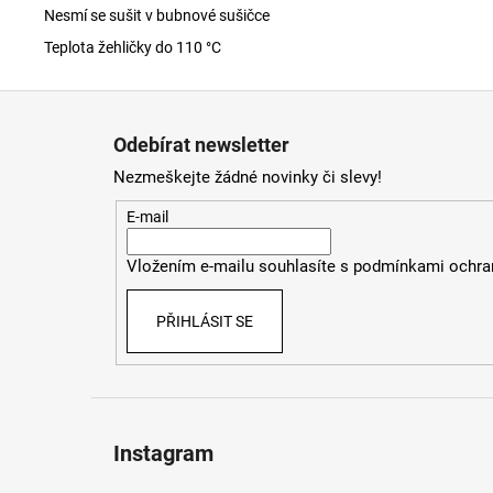
Nesmí se sušit v bubnové sušičce
Teplota žehličky do 110 °C
Z
á
Odebírat newsletter
p
Nezmeškejte žádné novinky či slevy!
a
t
E-mail
í
Vložením e-mailu souhlasíte s
podmínkami ochran
PŘIHLÁSIT SE
Instagram