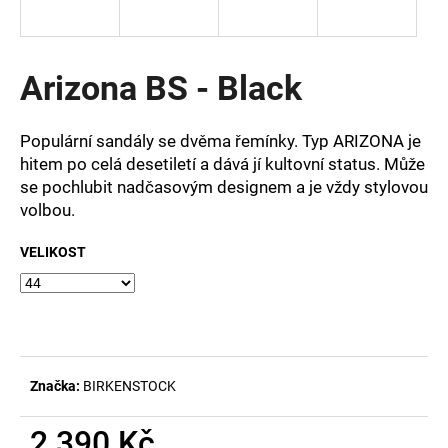
a
j
í
Arizona BS - Black
t
?
Populární sandály se dvěma řemínky. Typ ARIZONA je
hitem po celá desetiletí a dává jí kultovní status. Může
se pochlubit nadčasovým designem a je vždy stylovou
volbou.
HLEDAT
VELIKOST
D
o
p
o
Značka:
BIRKENSTOCK
r
u
2 390 Kč