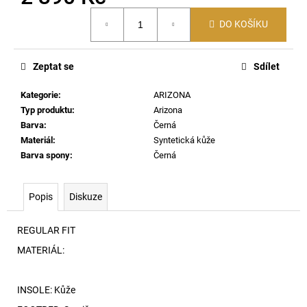
č
Měrná
u
DO KOŠÍKU
cena:
j
e
m
Zeptat se
Sdílet
e
Kategorie
:
ARIZONA
Typ produktu
:
Arizona
DAMIEN-
Barva
:
Černá
DNM-
A-
Materiál
:
Syntetická kůže
3PACK
Barva spony
:
Černá
BOXERKY
E7665
1
Popis
Diskuze
390
Kč
REGULAR FIT
MATERIÁL:
INSOLE: Kůže