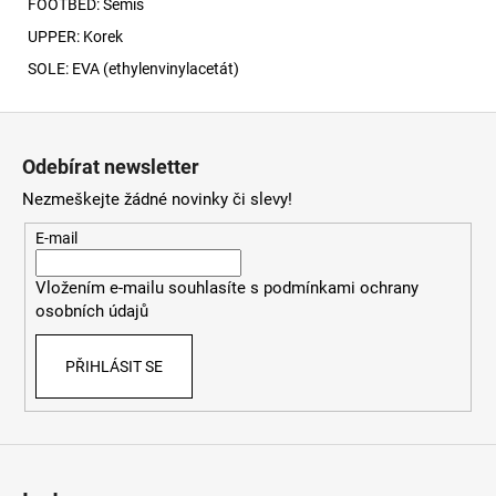
FOOTBED: Semiš
UPPER: Korek
SOLE: EVA (
ethylenvinylacetát)
Z
á
Odebírat newsletter
p
Nezmeškejte žádné novinky či slevy!
a
t
E-mail
í
Vložením e-mailu souhlasíte s
podmínkami ochrany
osobních údajů
PŘIHLÁSIT SE