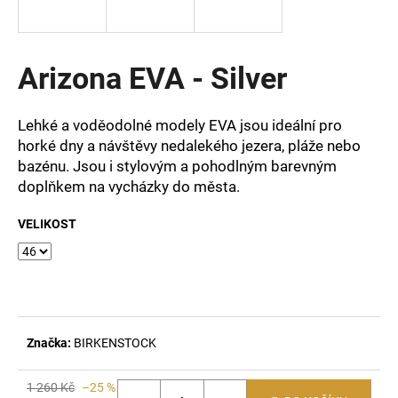
a
j
í
Arizona EVA - Silver
t
?
Lehké a voděodolné modely EVA jsou ideální pro
horké dny a návštěvy nedalekého jezera, pláže nebo
bazénu. Jsou i stylovým a pohodlným barevným
doplňkem na vycházky do města.
HLEDAT
VELIKOST
D
o
p
o
Značka:
BIRKENSTOCK
r
u
1 260 Kč
–25 %