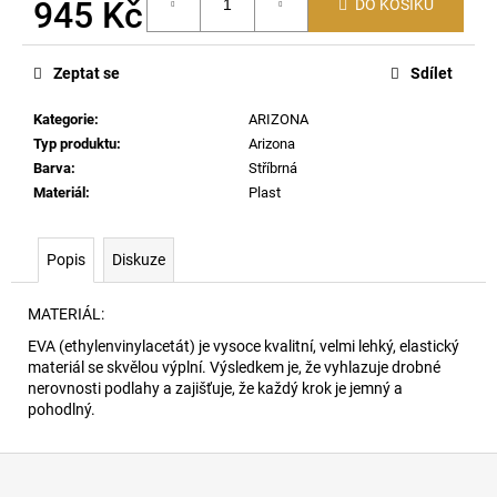
č
945 Kč
DO KOŠÍKU
u
Měrná
j
cena:
e
Zeptat se
Sdílet
m
Kategorie
:
ARIZONA
e
Typ produktu
:
Arizona
Barva
:
Stříbrná
HAITI
Materiál
:
Plast
PLAVKY
013
1
Popis
Diskuze
490
Kč
MATERIÁL:
EVA (ethylenvinylacetát) je vysoce kvalitní, velmi lehký, elastický
materiál se skvělou výplní. Výsledkem je, že vyhlazuje drobné
nerovnosti podlahy a zajišťuje, že každý krok je jemný a
pohodlný.
Z
á