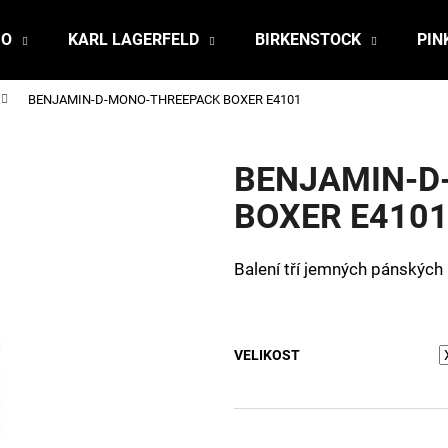
JO
KARL LAGERFELD
BIRKENSTOCK
PIN
BENJAMIN-D-MONO-THREEPACK BOXER E4101
Co potřebujete najít?
BENJAMIN-D
HLEDAT
BOXER E410
Balení tří jemných pánských
Doporučujeme
VELIKOST