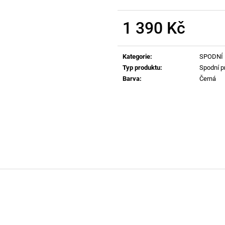
RYAN-D-CORE-3PACK TRENKY E7672
62162 POLO TRI
1 990 Kč
2 690 Kč
1 390 Kč
Měrná
cena:
Kategorie
:
SPODNÍ 
Typ produktu
:
Spodní p
Barva
:
Černá