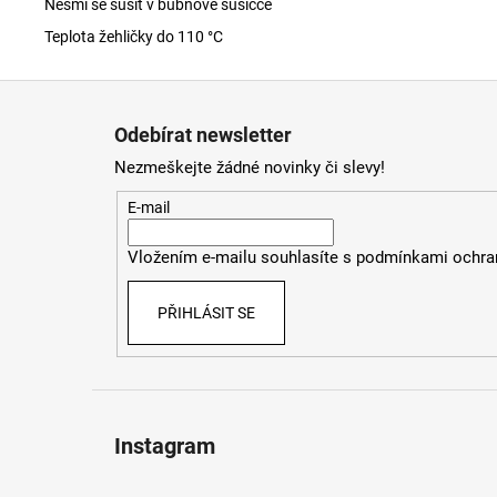
Nesmí se sušit v bubnové sušičce
Teplota žehličky do 110 °C
Z
á
Odebírat newsletter
p
Nezmeškejte žádné novinky či slevy!
a
t
E-mail
í
Vložením e-mailu souhlasíte s
podmínkami ochran
PŘIHLÁSIT SE
Instagram