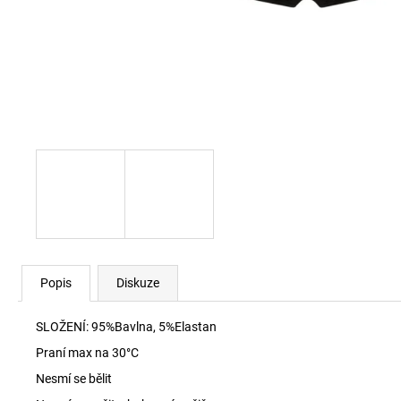
SKM-RAY-THREEPACK PONOŽKY E7694
840 Kč
Popis
Diskuze
SLOŽENÍ: 95%Bavlna, 5%Elastan
Praní max na 30
°C
Nesmí se bělit