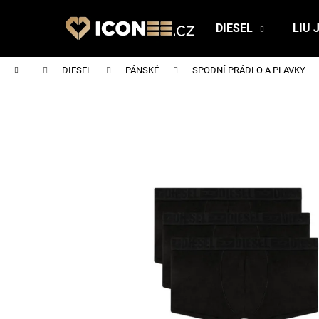
K
Přejít
na
o
DIESEL
LIU 
obsah
Zpět
Zpět
š
do
do
í
Domů
DIESEL
PÁNSKÉ
SPODNÍ PRÁDLO A PLAVKY
obchodu
obchodu
k