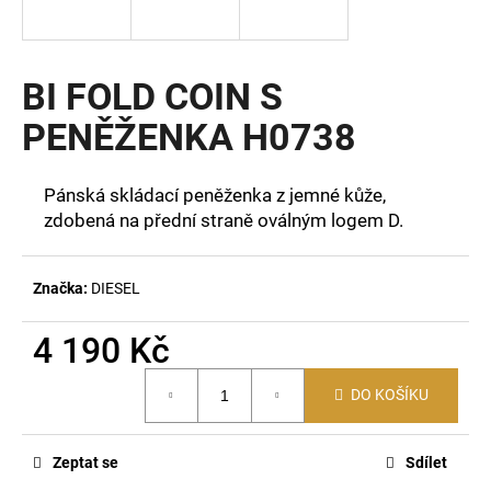
a
j
í
BI FOLD COIN S
t
PENĚŽENKA H0738
?
Pánská skládací peněženka z jemné kůže,
zdobená na přední straně oválným logem D.
HLEDAT
Značka:
DIESEL
4 190 Kč
D
o
Měrná
p
DO KOŠÍKU
cena:
o
r
Zeptat se
Sdílet
u