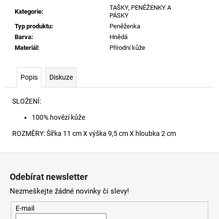
č
TAŠKY, PENĚŽENKY A
u
Kategorie
:
PÁSKY
j
Typ produktu
:
Peněženka
e
Barva
:
Hnědá
m
Materiál
:
Přírodní kůže
e
Popis
Diskuze
SIGNATURE
TRIČKO
670
SLOŽENÍ:
1
100% hovězí kůže
290
Kč
ROZMĚRY: Šířka 11 cm X výška 9,5 cm X hloubka 2 cm
Z
á
Odebírat newsletter
p
Nezmeškejte žádné novinky či slevy!
a
t
E-mail