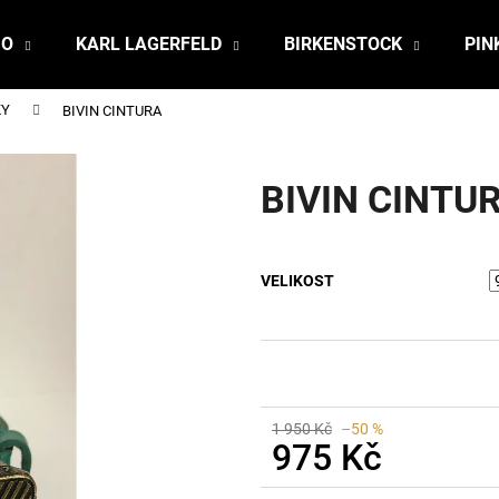
JO
KARL LAGERFELD
BIRKENSTOCK
PIN
KY
BIVIN CINTURA
Co potřebujete najít?
BIVIN CINTU
HLEDAT
VELIKOST
Doporučujeme
1 950 Kč
–50 %
975 Kč
Měrná