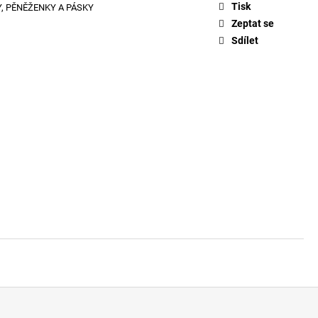
PACK PONOŽKY E7690
Tisk
, PĚNĚŽENKY A PÁSKY
Zeptat se
Sdílet