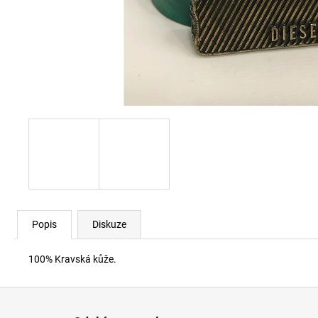
60920 LEHKÝ SVERT 6051
3 000 Kč
Popis
Diskuze
100% Kravská kůže.
Z
á