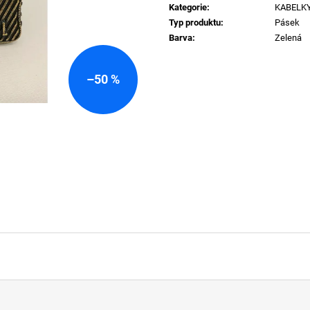
CHARM-HEART PŘIVĚSEK H3432
SKM-RAY-THREE
cena:
Kategorie
:
KABELKY
1 290 Kč
840 Kč
Typ produktu
:
Pásek
Barva
:
Zelená
–50 %