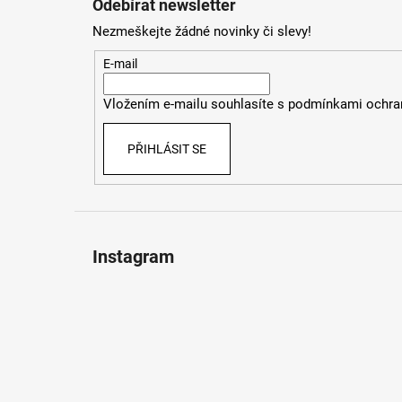
Odebírat newsletter
p
Nezmeškejte žádné novinky či slevy!
a
t
E-mail
í
Vložením e-mailu souhlasíte s
podmínkami ochran
PŘIHLÁSIT SE
Instagram