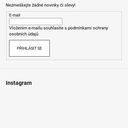
p
Nezmeškejte žádné novinky či slevy!
a
t
E-mail
í
Vložením e-mailu souhlasíte s
podmínkami ochrany
osobních údajů
PŘIHLÁSIT SE
Instagram