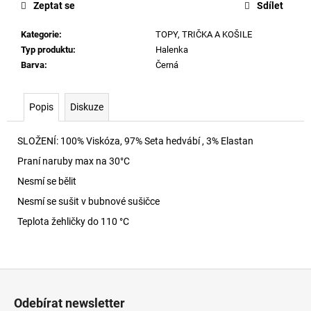
č
Zeptat se
Sdílet
u
j
Kategorie
:
TOPY, TRIČKA A KOŠILE
e
Typ produktu
:
Halenka
m
Barva
:
Černá
e
Popis
Diskuze
RYAN-
D-
SLOŽENÍ: 100% Viskóza, 97% Seta hedvábí , 3% Elastan
CORE-
3PACK
Praní naruby max na 30
°C
TRENKY
E7672
Nesmí se bělit
1
Nesmí se sušit v bubnové sušičce
990
Kč
Teplota žehličky do 110 °C
Z
á
Odebírat newsletter