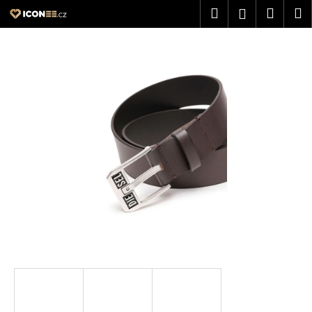
K
Přejít
Hledat
Nákup
M
Přihlášení
na
o
obsah
Zpět
Zpět
košík
š
í
C
k
o
p
o
t
ř
e
b
u
j
e
t
e
n