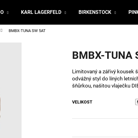
JO
KARL LAGERFELD
BIRKENSTOCK
PIN
BMBX-TUNA SW 5AT
Co potřebujete najít?
BMBX-TUNA 
HLEDAT
Limitovaný a zářivý kousek 
odvážný styl do líných letníc
Doporučujeme
šňůrkou, našitou vlaječku D
VELIKOST