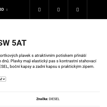
Hledat
Přihlášení
Nákupní
KO
DALE OF NORWAY
LA MARTINA
DSQ
košík
SW 5AT
šortkových plavek s atraktivním potiskem přináší
h dnů. Plavky mají elastický pas s kontrastní stahovací
IESEL, boční kapsy a zadní kapsu s praktickým zipem.
Následující
Značka:
DIESEL