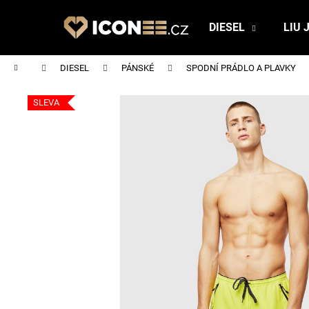
K
Přejít
na
o
DIESEL
LIU 
obsah
Zpět
Zpět
š
do
do
í
Domů
DIESEL
PÁNSKÉ
SPODNÍ PRÁDLO A PLAVKY
obchodu
obchodu
k
SLEVA