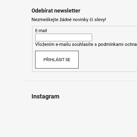
á
Odebírat newsletter
p
Nezmeškejte žádné novinky či slevy!
a
t
E-mail
í
Vložením e-mailu souhlasíte s
podmínkami ochran
PŘIHLÁSIT SE
Instagram