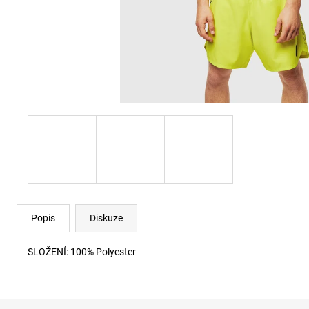
60920 LEHKÝ SVERT 6051
3 000 Kč
Popis
Diskuze
SLOŽENÍ: 100% Polyester
Z