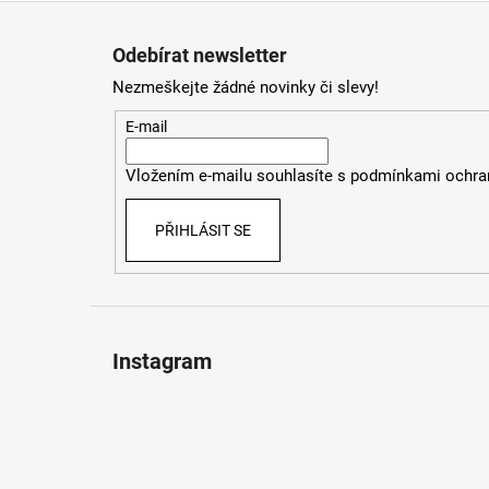
Z
á
Odebírat newsletter
p
Nezmeškejte žádné novinky či slevy!
a
t
E-mail
í
Vložením e-mailu souhlasíte s
podmínkami ochran
PŘIHLÁSIT SE
Instagram