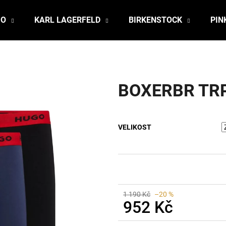
JO
KARL LAGERFELD
BIRKENSTOCK
PIN
Co potřebujete najít?
BOXERBR TRP
HLEDAT
VELIKOST
Doporučujeme
1 190 Kč
–20 %
952 Kč
Měrná