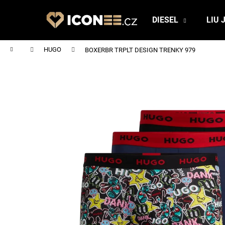
K
Přejít
na
o
DIESEL
LIU 
obsah
Zpět
Zpět
š
do
do
í
Domů
HUGO
BOXERBR TRPLT DESIGN TRENKY 979
obchodu
obchodu
k