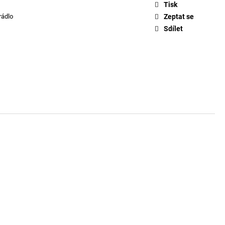
KLE EVA - FONDANT
Tisk
rádlo
Zeptat se
Sdílet