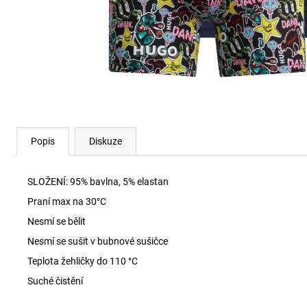
RYAN-D-CORE-3PACK TRENKY E7672
1 990 Kč
Popis
Diskuze
SLOŽENÍ:
95% bavlna, 5% elastan
Praní max na 30
°C
Nesmí se bělit
Nesmí se sušit v bubnové sušičce
Teplota žehličky do 110 °C
Suché čistění