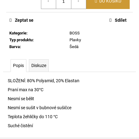
č
DO KOŠÍKU
cena:
u
j
Zeptat se
Sdílet
e
m
Kategorie
:
BOSS
e
Typ produktu
:
Plavky
Barva
:
Šedá
60920
LEHKÝ
SVERT
Popis
Diskuze
6051
3
SLOŽENÍ: 80% Polyamid, 20% Elastan
000
Kč
Praní max na 30
°C
Nesmí se bělit
Nesmí se sušit v bubnové sušičce
Teplota žehličky do 110 °C
Suché čistění