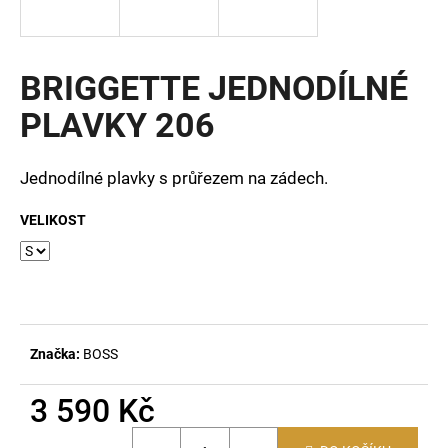
a
j
í
BRIGGETTE JEDNODÍLNÉ
t
PLAVKY 206
?
Jednodílné plavky s průřezem na zádech.
VELIKOST
HLEDAT
D
o
Značka:
BOSS
p
o
3 590 Kč
r
u
Měrná