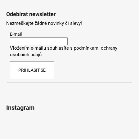
Z
á
Odebírat newsletter
p
Nezmeškejte žádné novinky či slevy!
a
t
E-mail
í
Vložením e-mailu souhlasíte s
podmínkami ochrany
osobních údajů
PŘIHLÁSIT SE
Instagram