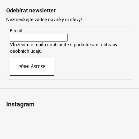
á
Odebírat newsletter
p
Nezmeškejte žádné novinky či slevy!
a
t
E-mail
í
Vložením e-mailu souhlasíte s
podmínkami ochrany
osobních údajů
PŘIHLÁSIT SE
Instagram