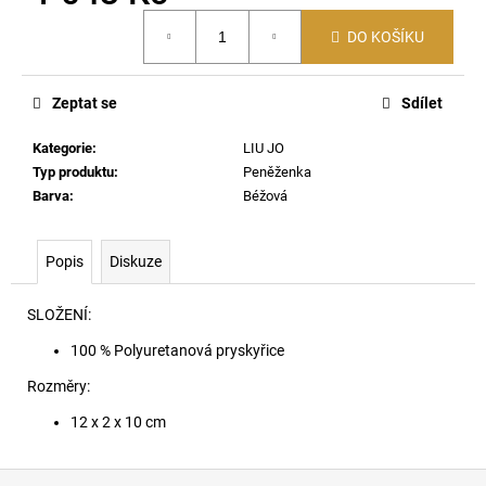
č
Měrná
u
DO KOŠÍKU
cena:
j
e
m
Zeptat se
Sdílet
e
Kategorie
:
LIU JO
Typ produktu
:
Peněženka
CHARM-
Barva
:
Béžová
HEART
PŘIVĚSEK
H3432
Popis
Diskuze
1
290
Kč
SLOŽENÍ:
100 % Polyuretanová pryskyřice
Rozměry:
12 x 2 x 10 cm
Z