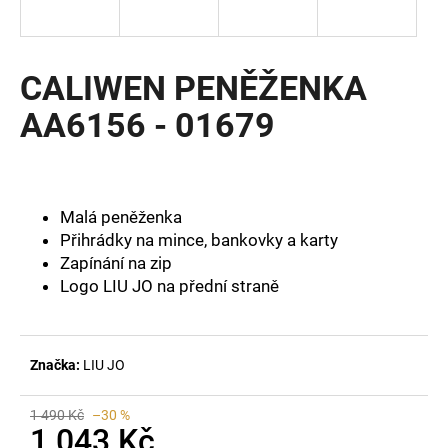
a
j
í
CALIWEN PENĚŽENKA
t
AA6156 - 01679
?
Malá peněženka
HLEDAT
Přihrádky na mince, bankovky a karty
Zapínání na zip
Logo LIU JO na přední straně
D
o
p
Značka:
LIU JO
o
r
1 490 Kč
–30 %
u
1 043 Kč