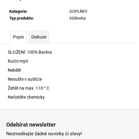
č
u
Kategorie
:
DOPLŇKY
j
Typ produktu
:
Kšiltovka
e
m
e
Popis
Diskuze
SLOŽENÍ: 100% Bavlna
S-
NORM-
Ruční mytí
IOD
MIKINA
Nebělit
900
Nesušte v sušičce
4
590
Žehlit na max. 110 ° C
Kč
Nečistěte chemicky
Z
á
Odebírat newsletter
p
Nezmeškejte žádné novinky či slevy!
a