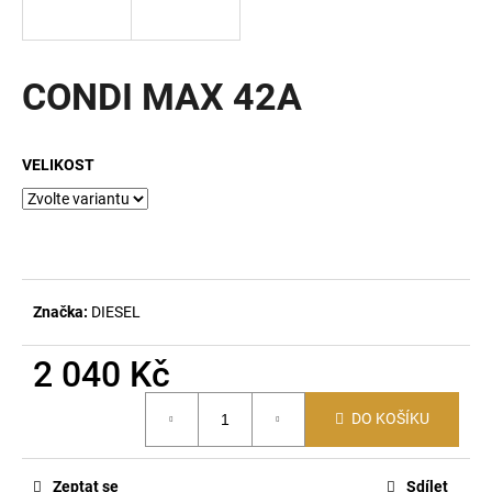
a
j
í
CONDI MAX 42A
t
?
VELIKOST
HLEDAT
Značka:
DIESEL
D
2 040 Kč
o
p
Měrná
DO KOŠÍKU
o
cena:
r
u
Zeptat se
Sdílet