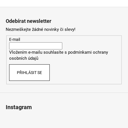
Z
á
Odebírat newsletter
p
Nezmeškejte žádné novinky či slevy!
a
t
E-mail
í
Vložením e-mailu souhlasíte s
podmínkami ochrany
osobních údajů
PŘIHLÁSIT SE
Instagram