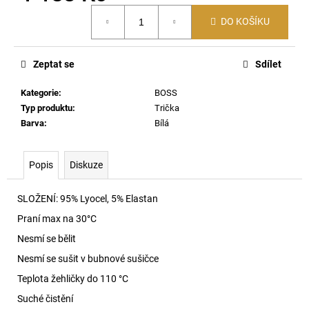
č
Měrná
u
DO KOŠÍKU
cena:
j
e
m
Zeptat se
Sdílet
e
Kategorie
:
BOSS
Typ produktu
:
Trička
T-
Barva
:
Bílá
NORM-
AA1
TRIČKO
97R
Popis
Diskuze
2
590
SLOŽENÍ:
95% Lyocel, 5% Elastan
Kč
Praní max na 30
°C
Nesmí se bělit
Nesmí se sušit v bubnové sušičce
Teplota žehličky do 110 °C
Suché čistění