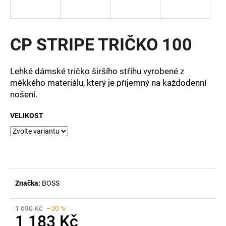
a
j
í
CP STRIPE TRIČKO 100
t
?
Lehké dámské tričko širšího střihu vyrobené z
měkkého materiálu, který je příjemný na každodenní
nošení.
VELIKOST
HLEDAT
D
o
p
Značka:
BOSS
o
r
1 690 Kč
–30 %
u
1 183 Kč