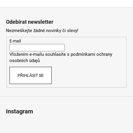
Z
á
Odebírat newsletter
p
Nezmeškejte žádné novinky či slevy!
a
t
E-mail
í
Vložením e-mailu souhlasíte s
podmínkami ochrany
osobních údajů
PŘIHLÁSIT SE
Instagram