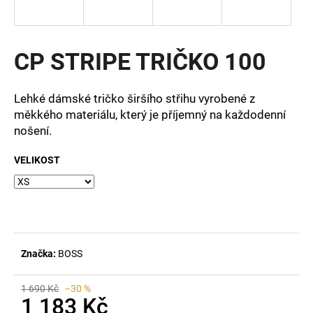
a
j
í
CP STRIPE TRIČKO 100
t
?
Lehké dámské tričko širšího střihu vyrobené z
měkkého materiálu, který je příjemný na každodenní
nošení.
VELIKOST
HLEDAT
D
o
p
Značka:
BOSS
o
r
1 690 Kč
–30 %
u
1 183 Kč