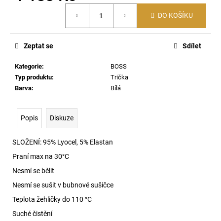
č
Měrná
u
DO KOŠÍKU
cena:
j
e
m
Zeptat se
Sdílet
e
Kategorie
:
BOSS
Typ produktu
:
Trička
C-
Barva
:
Bílá
BALL-
UTLT
KŠILTOVKA
9DV
Popis
Diskuze
2
490
SLOŽENÍ:
95% Lyocel, 5% Elastan
Kč
Praní max na 30
°C
Nesmí se bělit
Nesmí se sušit v bubnové sušičce
Teplota žehličky do 110 °C
Suché čistění