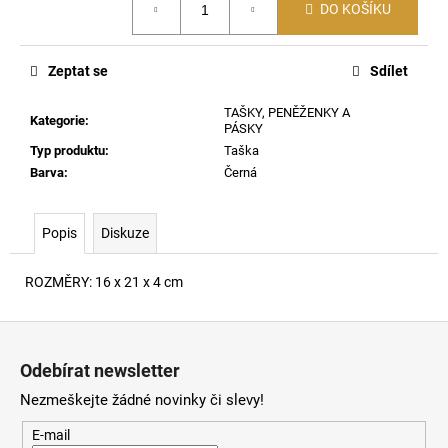
č
DO KOŠÍKU
cena:
u
j
e
Zeptat se
Sdílet
m
e
TAŠKY, PENĚŽENKY A
Kategorie
:
PÁSKY
Typ produktu
:
Taška
SIGNATURE
Barva
:
Černá
KRAŤASY
670
1
Popis
Diskuze
290
Kč
ROZMĚRY: 16 x 21 x 4 cm
Z
á
Odebírat newsletter
p
Nezmeškejte žádné novinky či slevy!
a
t
E-mail