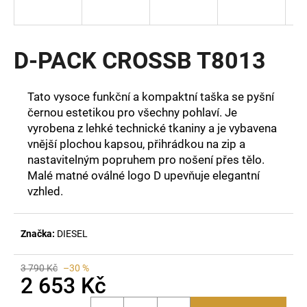
a
j
í
D-PACK CROSSB T8013
t
?
Tato vysoce funkční a kompaktní taška se pyšní
černou estetikou pro všechny pohlaví. Je
vyrobena z lehké technické tkaniny a je vybavena
vnější plochou kapsou, přihrádkou na zip a
nastavitelným popruhem pro nošení přes tělo.
HLEDAT
Malé matné oválné logo D upevňuje elegantní
vzhled.
D
o
Značka:
DIESEL
p
o
3 790 Kč
–30 %
r
2 653 Kč
u
Měrná