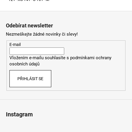
Z
á
Odebírat newsletter
p
Nezmeškejte žádné novinky či slevy!
a
t
E-mail
í
Vložením e-mailu souhlasíte s
podmínkami ochrany
osobních údajů
PŘIHLÁSIT SE
Instagram