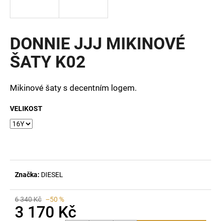
a
j
í
DONNIE JJJ MIKINOVÉ
t
ŠATY K02
?
Mikinové šaty s decentním logem.
VELIKOST
HLEDAT
D
o
Značka:
DIESEL
p
o
r
6 340 Kč
–50 %
3 170 Kč
u