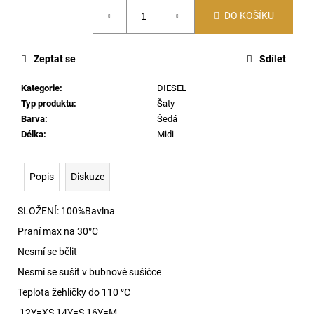
č
Měrná
u
DO KOŠÍKU
cena:
j
e
Zeptat se
Sdílet
m
e
Kategorie
:
DIESEL
Typ produktu
:
Šaty
Barva
:
Šedá
60920
LEHKÝ
Délka
:
Midi
SVERT
6051
3
Popis
Diskuze
000
Kč
SLOŽENÍ: 100%Bavlna
Praní max na 30
°C
Nesmí se bělit
Nesmí se sušit v bubnové sušičce
Teplota žehličky do 110 °C
12Y=XS 14Y=S 16Y=M