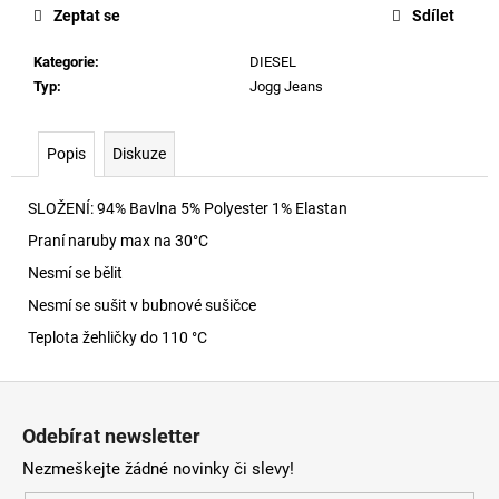
č
Zeptat se
Sdílet
u
j
Kategorie
:
DIESEL
e
Typ
:
Jogg Jeans
m
e
Popis
Diskuze
CHARM-
SLOŽENÍ: 94% Bavlna 5% Polyester 1% Elastan
BISCOTTO
PŘIVĚSEK
Praní naruby max na 30
°C
HB518
Nesmí se bělit
1
290
Nesmí se sušit v bubnové sušičce
Kč
Teplota žehličky do 110 °C
Z
á
Odebírat newsletter
p
Nezmeškejte žádné novinky či slevy!
a