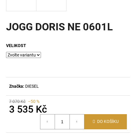
a
j
í
JOGG DORIS NE 0601L
t
?
VELIKOST
HLEDAT
Značka:
DIESEL
D
7 070 Kč
–50 %
o
3 535 Kč
p
o
Měrná
DO KOŠÍKU
cena:
r
u