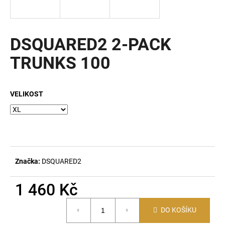
a
j
í
DSQUARED2 2-PACK
t
TRUNKS 100
?
VELIKOST
HLEDAT
D
Značka:
DSQUARED2
o
p
1 460 Kč
o
Měrná
r
DO KOŠÍKU
cena:
u