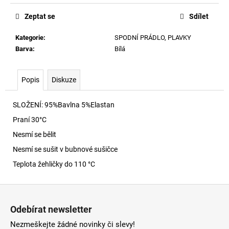
č
u
Zeptat se
Sdílet
j
e
Kategorie
:
SPODNÍ PRÁDLO, PLAVKY
m
Barva
:
Bílá
e
Popis
Diskuze
SKM-
RAY-
THREEPACK
SLOŽENÍ: 95%Bavlna 5%Elastan
PONOŽKY
Praní 30
°C
E7694
Nesmí se bělit
840
Kč
Nesmí se sušit v bubnové sušičce
Teplota žehličky do 110 °C
Z
á
Odebírat newsletter
p
Nezmeškejte žádné novinky či slevy!