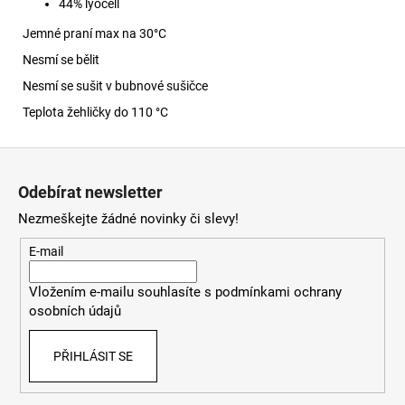
44% lyocell
Jemné praní max na 30
°C
Nesmí se bělit
Nesmí se sušit v bubnové sušičce
Teplota žehličky do 110 °C
Z
á
Odebírat newsletter
p
Nezmeškejte žádné novinky či slevy!
a
t
E-mail
í
Vložením e-mailu souhlasíte s
podmínkami ochrany
osobních údajů
PŘIHLÁSIT SE