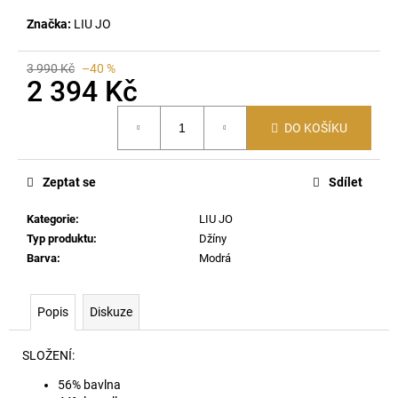
č
u
Značka:
LIU JO
j
e
3 990 Kč
–40 %
m
2 394 Kč
e
Měrná
DO KOŠÍKU
cena:
S-
NORM-
IOD
Zeptat se
Sdílet
MIKINA
900
Kategorie
:
LIU JO
4
Typ produktu
:
Džíny
590
Barva
:
Modrá
Kč
Popis
Diskuze
SLOŽENÍ:
56% bavlna