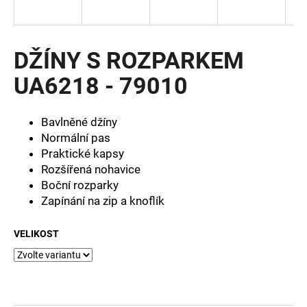
a
j
í
DŽÍNY S ROZPARKEM
t
UA6218 - 79010
?
Bavlněné džíny
Normální pas
Praktické kapsy
HLEDAT
Rozšířená nohavice
Boční rozparky
Zapínání na zip a knoflík
D
o
VELIKOST
p
o
r
u