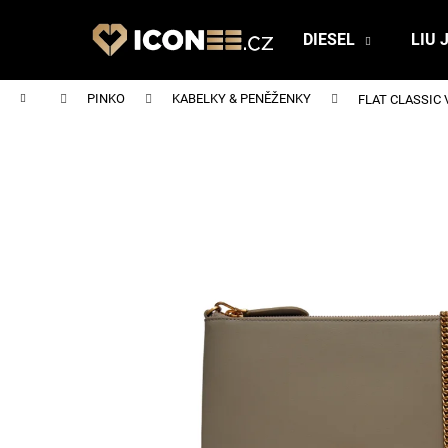
K
Přejít
na
o
DIESEL
LIU 
obsah
Zpět
Zpět
š
do
do
í
Domů
PINKO
KABELKY & PENĚŽENKY
FLAT CLASSIC 
obchodu
obchodu
k