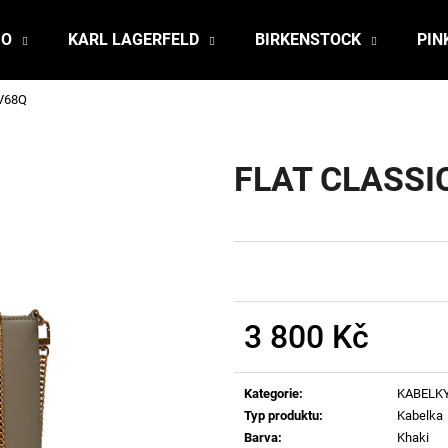
JO
KARL LAGERFELD
BIRKENSTOCK
PIN
V68Q
Co potřebujete najít?
FLAT CLASSI
HLEDAT
Doporučujeme
3 800 Kč
Měrná
cena:
Kategorie
:
KABELK
Typ produktu
:
Kabelka
Barva
:
Khaki