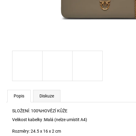
60920 LEHKÝ SVERT 6051
3 000 Kč
Popis
Diskuze
SLOŽENÍ: 100%HOVĚZÍ KŮŽE
Velikost kabelky :
Malá (nelze umístit A4)
Rozměry:
24.5 x 16 x 2 cm