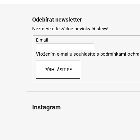
Z
á
Odebírat newsletter
p
Nezmeškejte žádné novinky či slevy!
a
t
E-mail
í
Vložením e-mailu souhlasíte s
podmínkami ochran
PŘIHLÁSIT SE
Instagram