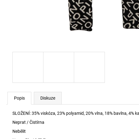
60920 LEHKÝ SVERT 6051
3 000 Kč
Popis
Diskuze
SLOŽENÍ:
35% viskóza, 23% polyamid, 20% vlna, 18% bavlna, 4% k
Neprat / Čistírna
Nebělit