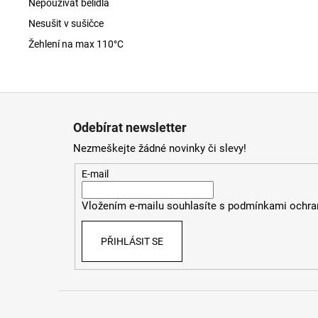
Nepoužívat bělidla
Nesušit v sušičce
Žehlení na max 110°C
Z
á
Odebírat newsletter
p
Nezmeškejte žádné novinky či slevy!
a
t
E-mail
í
Vložením e-mailu souhlasíte s
podmínkami ochran
PŘIHLÁSIT SE