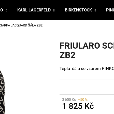
JO
KARL LAGERFELD
BIRKENSTOCK
PIN
CIARPA JACQUARD ŠÁLA ZB2
Co potřebujete najít?
FRIULARO S
HLEDAT
ZB2
Teplá šála se vzorem PINKO
Doporučujeme
3 650 Kč
–50 %
1 825 Kč
Měrná