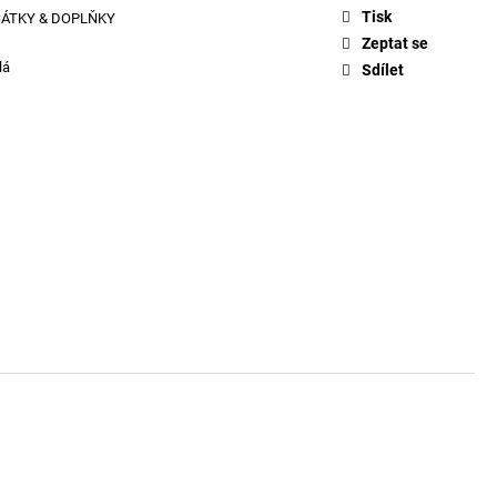
ŤASY 670
Tisk
ŠÁTKY & DOPLŇKY
Zeptat se
lá
Sdílet