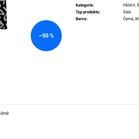
T-MIEGOR-K77 TRIČKO 9XXD
SIGNATURE KRA
cena:
Kategorie
:
PÁSKY, 
1 740 Kč
1 290 Kč
Typ produktu
:
Šála
Barva
:
Černá, Bí
–50 %
ašmír