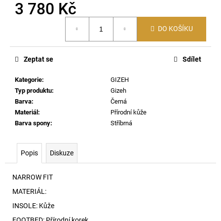
č
3 780 Kč
u
Měrná
j
DO KOŠÍKU
cena:
e
m
e
Zeptat se
Sdílet
Kategorie
:
GIZEH
SKM-
Typ produktu
:
Gizeh
D-
TENNIS-
Barva
:
Černá
CREW-
Materiál
:
Přírodní kůže
17,5
Barva spony
:
Stříbrná
PONOŽKY
E7695
690
Popis
Diskuze
Kč
NARROW FIT
MATERIÁL:
INSOLE: Kůže
FOOTBED: Přírodní korek