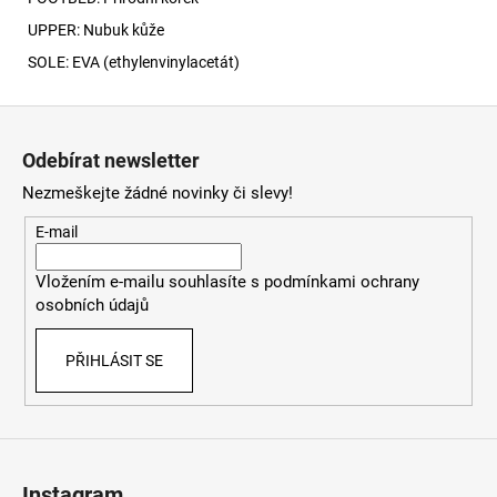
UPPER: Nubuk kůže
SOLE: EVA (
ethylenvinylacetát)
Z
á
Odebírat newsletter
p
Nezmeškejte žádné novinky či slevy!
a
t
E-mail
í
Vložením e-mailu souhlasíte s
podmínkami ochrany
osobních údajů
PŘIHLÁSIT SE
Instagram