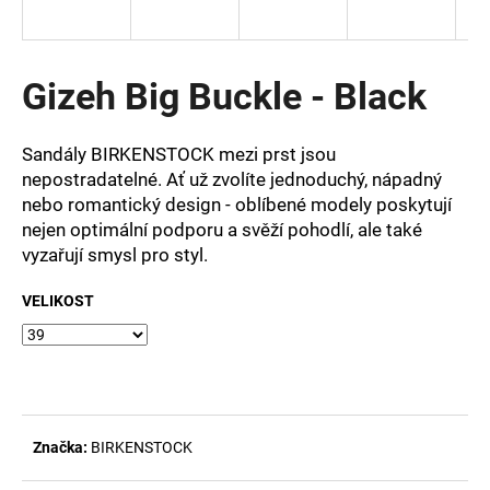
a
j
í
Gizeh Big Buckle - Black
t
?
Sandály BIRKENSTOCK mezi prst jsou
nepostradatelné. Ať už zvolíte jednoduchý, nápadný
nebo romantický design - oblíbené modely poskytují
nejen optimální podporu a svěží pohodlí, ale také
vyzařují smysl pro styl.
HLEDAT
VELIKOST
D
o
p
o
r
Značka:
BIRKENSTOCK
u