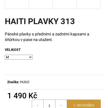
a
j
í
HAITI PLAVKY 313
t
?
Pánské plavky s předními a zadními kapsami a
šňůrkou v pase na utažení.
VELIKOST
HLEDAT
D
o
Značka:
HUGO
p
o
1 490 Kč
r
Měrná
u
DO KOŠÍKU
cena: