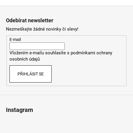
Z
á
Odebírat newsletter
p
Nezmeškejte žádné novinky či slevy!
a
t
E-mail
í
Vložením e-mailu souhlasíte s
podmínkami ochrany
osobních údajů
PŘIHLÁSIT SE
Instagram