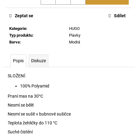
č
u
j
Zeptat se
Sdílet
e
m
Kategorie
:
HUGO
e
Typ produktu
:
Plavky
Barva
:
Modrá
SKM-
RAY-
Popis
Diskuze
THREEPACK
PONOŽKY
E7694
SLOŽENÍ:
840
100% Polyamid
Kč
Praní max na 30
°C
Nesmí se bělit
Nesmí se sušit v bubnové sušičce
Teplota žehličky do 110 °C
Suché čistění