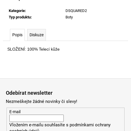
č
u
Kategorie
:
DSQUARED2
j
Typ produktu
:
Boty
e
m
e
Popis
Diskuze
SLOŽENÍ: 
100% Telecí kůže
CHARM-
BISCOTTO
PŘIVĚSEK
HB518
1
290
Z
Kč
á
Odebírat newsletter
p
Nezmeškejte žádné novinky či slevy!
a
t
E-mail
í
Vložením e-mailu souhlasíte s
podmínkami ochrany