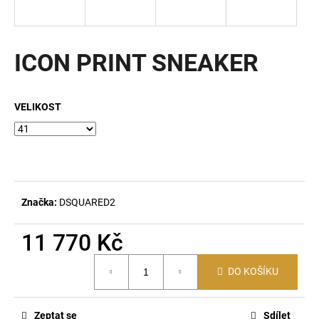
a
j
í
ICON PRINT SNEAKER
t
?
VELIKOST
HLEDAT
Značka:
DSQUARED2
D
11 770 Kč
o
p
Měrná
DO KOŠÍKU
o
cena:
r
u
Zeptat se
Sdílet