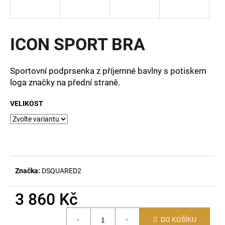
a
j
í
ICON SPORT BRA
t
?
Sportovní podprsenka z příjemné bavlny s potiskem
loga značky na přední straně.
VELIKOST
HLEDAT
D
o
Značka:
DSQUARED2
p
o
3 860 Kč
r
Měrná
u
DO KOŠÍKU
cena: