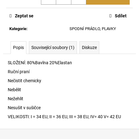
č
u
j
Zeptat se
Sdílet
e
m
Kategorie
:
SPODNÍ PRÁDLO, PLAVKY
e
Popis
Související soubory (1)
Diskuze
1971
D-
SLOŽENÍ: 80%Bavlna 20%Elastan
SENT
09I27
Ruční praní
4
Nečistit chemicky
990
Kč
Nebělit
Nežehlit
Nesušit v sušičce
VELIKOSTI: I = 34 EU, II = 36 EU, III = 38 EU, IV= 40 V= 42 EU
Z