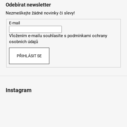
á
Odebírat newsletter
p
Nezmeškejte žádné novinky či slevy!
a
t
E-mail
í
Vložením e-mailu souhlasíte s
podmínkami ochrany
osobních údajů
PŘIHLÁSIT SE
Instagram