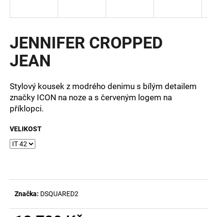
a
j
í
JENNIFER CROPPED
t
JEAN
?
Stylový kousek z modrého denimu s bílým detailem
značky ICON na noze a s červeným logem na
příklopci.
HLEDAT
VELIKOST
D
o
p
o
Značka:
DSQUARED2
r
u