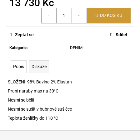
13 730 Kč
č
u
Měrná
j
DO KOŠÍKU
cena:
e
m
e
Zeptat se
Sdílet
Kategorie
:
DENIM
60920
LEHKÝ
SVERT
Popis
Diskuze
6051
3
SLOŽENÍ: 98% Bavlna 2% Elastan
000
Kč
Praní naruby max na 30
°C
Nesmí se bělit
Nesmí se sušit v bubnové sušičce
Teplota žehličky do 110 °C
Z