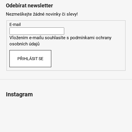
á
Odebírat newsletter
p
Nezmeškejte žádné novinky či slevy!
a
t
E-mail
í
Vložením e-mailu souhlasíte s
podmínkami ochrany
osobních údajů
PŘIHLÁSIT SE
Instagram