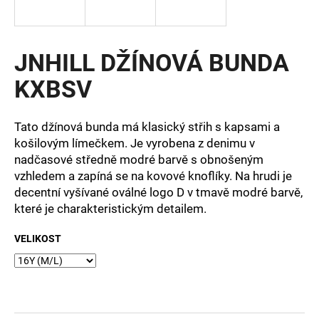
a
j
í
JNHILL DŽÍNOVÁ BUNDA
t
KXBSV
?
Tato džínová bunda má klasický střih s kapsami a
košilovým límečkem. Je vyrobena z denimu v
nadčasové středně modré barvě s obnošeným
HLEDAT
vzhledem a zapíná se na kovové knoflíky. Na hrudi je
decentní vyšívané oválné logo D v tmavě modré barvě,
které je charakteristickým detailem.
D
VELIKOST
o
p
o
r
u