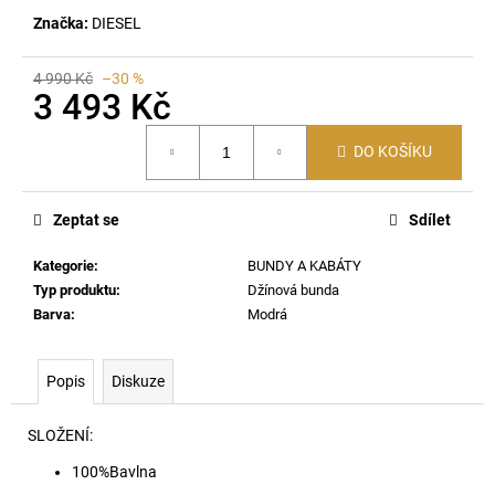
č
Značka:
DIESEL
u
j
e
4 990 Kč
–30 %
3 493 Kč
m
e
Měrná
DO KOŠÍKU
cena:
CHARM-
BISCOTTO
Zeptat se
Sdílet
PŘIVĚSEK
HB518
Kategorie
:
BUNDY A KABÁTY
1
Typ produktu
:
Džínová bunda
290
Kč
Barva
:
Modrá
Popis
Diskuze
SLOŽENÍ:
100%Bavlna