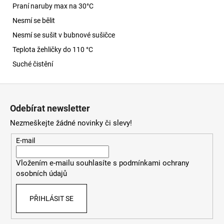
Praní naruby max na 30
°C
Nesmí se bělit
Nesmí se sušit v bubnové sušičce
Teplota žehličky do 110 °C
Suché čistění
Z
á
Odebírat newsletter
p
Nezmeškejte žádné novinky či slevy!
a
t
E-mail
í
Vložením e-mailu souhlasíte s
podmínkami ochrany
osobních údajů
PŘIHLÁSIT SE