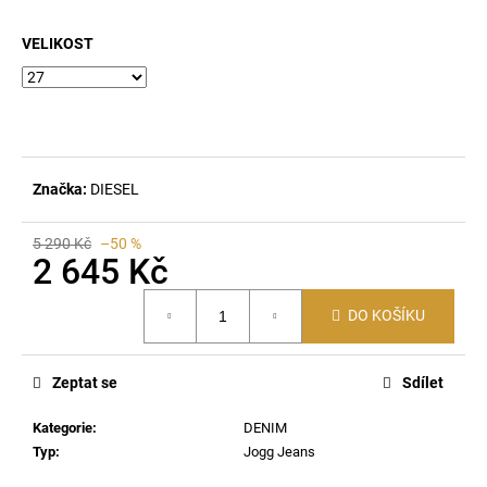
a
VELIKOST
j
í
t
?
Značka:
DIESEL
5 290 Kč
–50 %
HLEDAT
2 645 Kč
Měrná
DO KOŠÍKU
cena:
D
o
Zeptat se
Sdílet
p
o
Kategorie
:
DENIM
r
Typ
:
Jogg Jeans
u