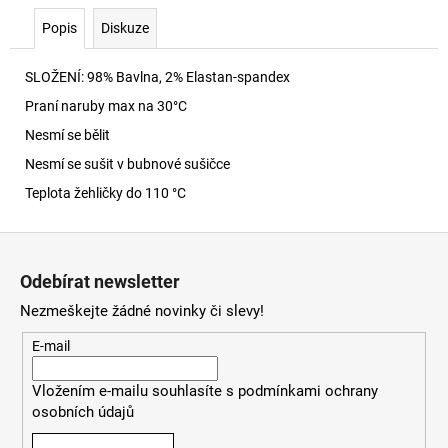
č
u
Popis
Diskuze
j
e
SLOŽENÍ: 98% Bavlna, 2% Elastan-spandex
m
Praní naruby max na 30
°C
e
Nesmí se bělit
Nesmí se sušit v bubnové sušičce
1971
D-
Teplota žehličky do 110 °C
SENT
09I27
Z
4
á
990
Odebírat newsletter
Kč
p
Nezmeškejte žádné novinky či slevy!
a
t
E-mail
í
Vložením e-mailu souhlasíte s
podmínkami ochrany
osobních údajů